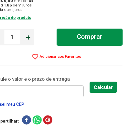
R$
9
,
90
em até
6
x
R$
1
,
65
sem juros
2
x
com juros
rição do produto
－
＋
Comprar
sei meu CEP
artilhar