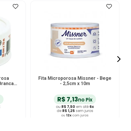
rosa
Fita Microporosa Missner - Bege
Branca
- 2,5cm x 10m
R$
7
,
13
no Pix
x
ou
R$
7
,
50
em até
6
x
de
R$
1
,
25
sem juros
ou
12
x
com juros
ho
Adicionar ao Carrinho