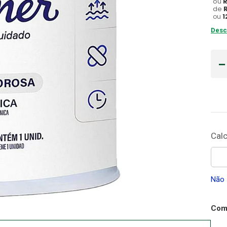
ou
de
Gaze
ou
1
10
º
Desc
Não 
Comp