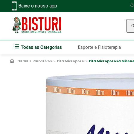
C
Baixe o nosso app
O q
Todas as Categorias
Esporte e Fisioterapia
Curativos
Fita Micropore
Fita Microporosa Missne