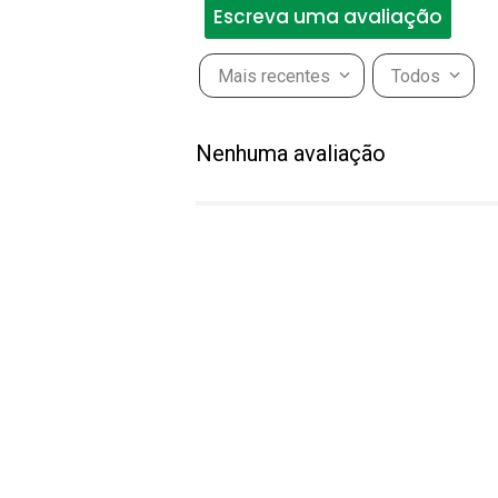
Escreva uma avaliação
Mais recentes
Todos
Adicionar avaliação
Nenhuma avaliação
Título
Avalie o produto de 1 a 5 estr
★
★
★
★
★
Seu nome
Endereço de email