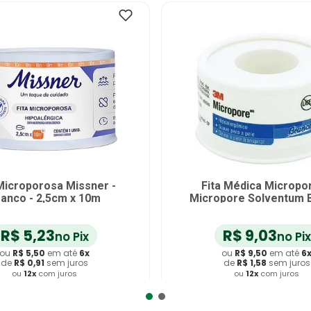
 Microporosa Missner -
Fita Médica Micropo
anco - 2,5cm x 10m
Micropore Solventum 
25mmx10m
R$
5
,
23
R$
9
,
03
no Pix
no Pix
ou
R$
5
,
50
em até
6
x
ou
R$
9
,
50
em até
6
de
R$
0
,
91
sem juros
de
R$
1
,
58
sem juros
ou
12
x
com juros
ou
12
x
com juros
dicionar ao Carrinho
Adicionar ao Carrin