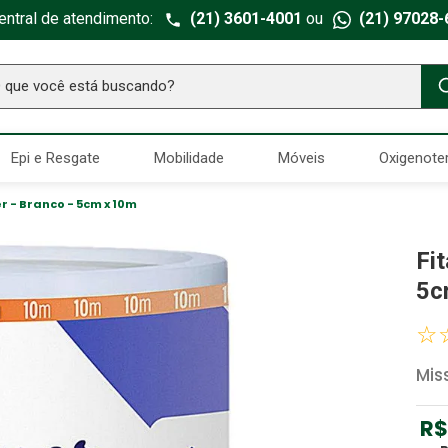
entral de atendimento:
(21) 3601-4001
ou
(21) 97028-
ue você está buscando?
TERMOS MAIS BUSCADOS
Epi e Resgate
Mobilidade
Móveis
Oxigenote
Seringa Insulina
1
º
Fralda Geriatrica
2
º
r - Branco - 5cm x 10m
Luva Latex
3
º
Fi
Littmann
4
º
5c
Absorvente Geriatrico
5
º
☆
Estetoscopio Littmann
6
º
Mis
Aparelho Pressão
7
º
Gaze Esteril
8
º
R$
Curativo
9
º