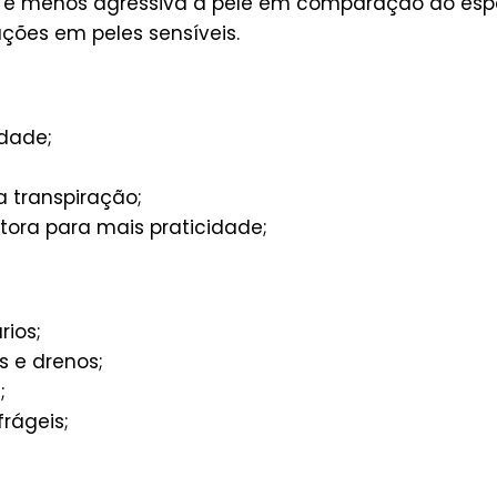
ta é menos agressiva à pele em comparação ao esp
ções em peles sensíveis.
idade;
a transpiração;
ora para mais praticidade;
rios;
s e drenos;
;
frágeis;