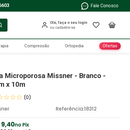
6603
Fale Conosco
Ofertas
rapia
Compressão
Ortopedia
ta Microporosa Missner - Branco -
m x 10m
☆
☆
☆
☆
(
0
)
sner
Referência
:
18312
9
,
40
no Pix