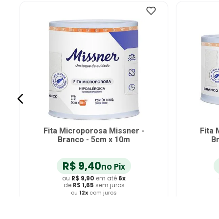
Fita Microporosa Missner -
Fita
Branco - 5cm x 10m
Br
R$
9
,
40
no Pix
ou
R$
9
,
90
em até
6
x
de
R$
1
,
65
sem juros
ou
12
x
com juros
Adicionar ao Carrinho
A