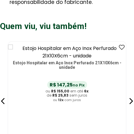
responsabilidade do fabricante.
Quem viu, viu também!
Estojo Hospitalar em Aço Inox Perfurado 21X10X6cm -
unidade
R$
147
,
25
no Pix
ou
R$
155
,
00
em até
6
x
de
R$
25
,
83
sem juros
ou
12
x
com juros