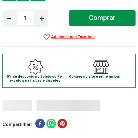
Aparelho Pressão
7
º
－
＋
Comprar
Gaze Esteril
8
º
Curativo
9
º
Cadeira Banho
10
º
5% de desconto no Boleto ou Pix,
Compre no site e retire na loja.
exceto para fraldas e diabetes.
Compartilhar