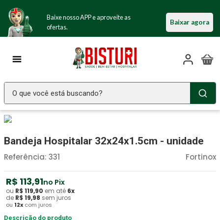
Baixe nosso APP e aproveite as
Baixar agora
ofertas.
O que você está buscando?
TERMOS MAIS BUSCADOS
Seringa Insulina
1
º
Bandeja Hospitalar 32x24x1.5cm - unidade
Fralda Geriatrica
2
º
Referência
:
331
Fortinox
Littmann
3
º
R$
113
,
91
no Pix
Luva Latex
4
º
ou
R$
119
,
90
em até
6
x
de
R$
19
,
98
sem juros
Absorvente Geriatrico
5
º
ou
12
x
com juros
Estetoscopio Littmann
Descrição do produto
6
º