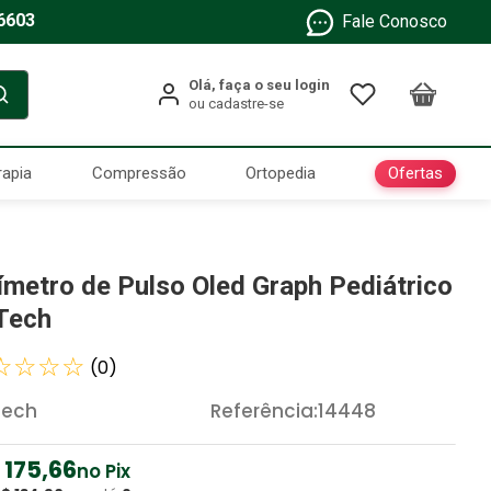
6603
Fale Conosco
Ofertas
rapia
Compressão
Ortopedia
ímetro de Pulso Oled Graph Pediátrico
Tech
☆
☆
☆
☆
(
0
)
Tech
Referência
:
14448
175
,
66
no Pix