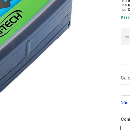
ou
de
Gaze
ou
1
10
º
Desc
Não 
Comp