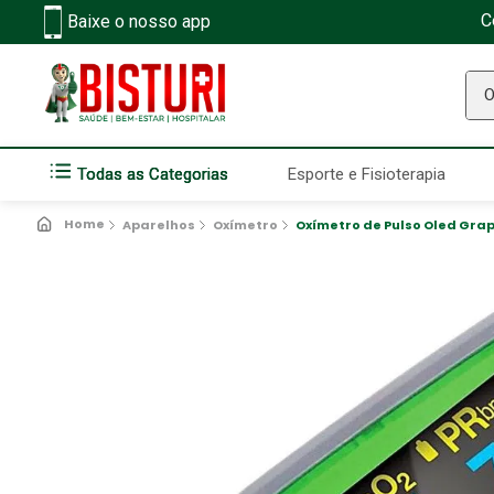
C
Baixe o nosso app
O q
Todas as Categorias
Esporte e Fisioterapia
Aparelhos
Oxímetro
Oxímetro de Pulso Oled Gra