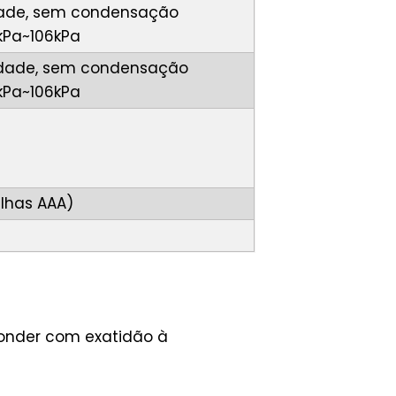
dade, sem condensação
kPa~106kPa
idade, sem condensação
kPa~106kPa
ilhas AAA)
ponder com exatidão à