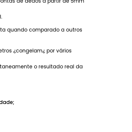
 pontas de dedos a partir de 5mm
.
osta quando comparado a outros
tros ¿congelam¿ por vários
taneamente o resultado real da
idade;