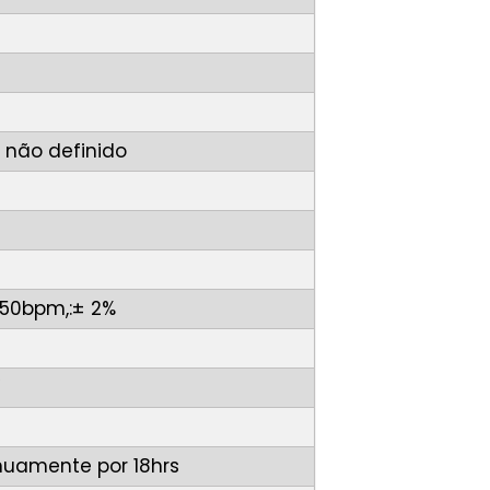
 não definido
50bpm,:± 2%
V
nuamente por 18hrs