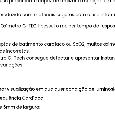
uso pediátrico, é capaz de realizar a medição em
 produzido com materiais seguros para o uso infantil
, o Oxímetro G-TECH possui o melhor tempo de resp
tas de batimento cardíaco ou SpO2, muitos oxíme
as incorretas.
ro G-Tech consegue detectar e apresentar instan
variações
hor visualização em qualquer condição de luminos
requência Cardíaca;
de 5mm de largura;