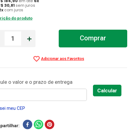
R$
184
,
90
em até
6
x
R$
30
,
81
sem juros
2
x
com juros
rição do produto
－
＋
Comprar
sei meu CEP
artilhar