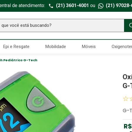
entral de atendimento:
(21) 3601-4001
ou
(21) 97028-
ue você está buscando?
TERMOS MAIS BUSCADOS
Epi e Resgate
Mobilidade
Móveis
Oxigenote
Seringa Insulina
1
º
Fralda Geriatrica
2
º
ph Pediátrico G-Tech
Luva Latex
3
º
Ox
Estetoscopio Littmann
4
º
G-
Aparelho Pressão
5
º
☆
Littmann
6
º
G-
Absorvente Geriatrico
7
º
Gaze Esteril
8
º
R$
Cadeira Banho
9
º