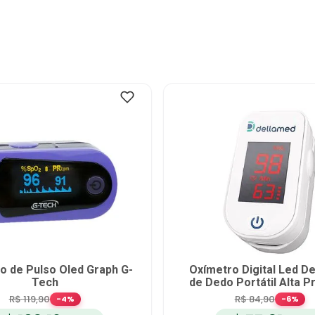
o de Pulso Oled Graph G-
Oxímetro Digital Led D
Tech
de Dedo Portátil Alta P
R$
119
,
90
R$
84
,
90
-
4
%
-
6
%