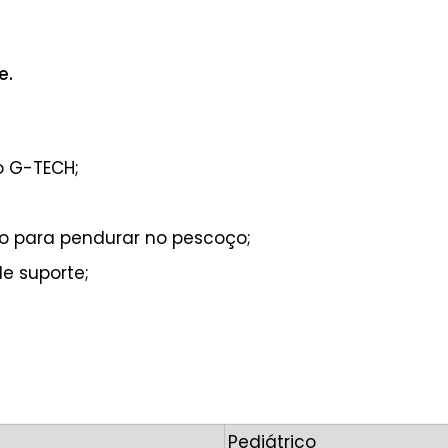
e.
o G-TECH;
o para pendurar no pescoço;
e suporte;
Pediátrico