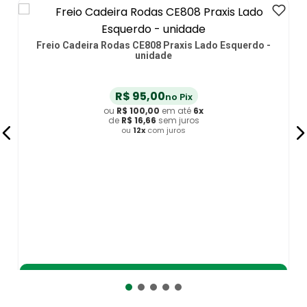
Freio Cadeira Rodas CE808 Praxis Lado Esquerdo -
unidade
R$
95
,
00
no Pix
ou
R$
100
,
00
em até
6
x
de
R$
16
,
66
sem juros
ou
12
x
com juros
Adicionar ao Carrinho