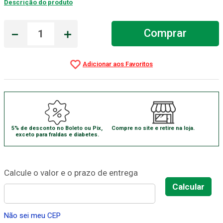
Descrição do produto
Gaze Esteril
7
º
－
＋
Comprar
Aparelho Pressão
8
º
Cadeira Banho
9
º
Gaze
10
º
5% de desconto no Boleto ou Pix,
Compre no site e retire na loja.
exceto para fraldas e diabetes.
Não sei meu CEP