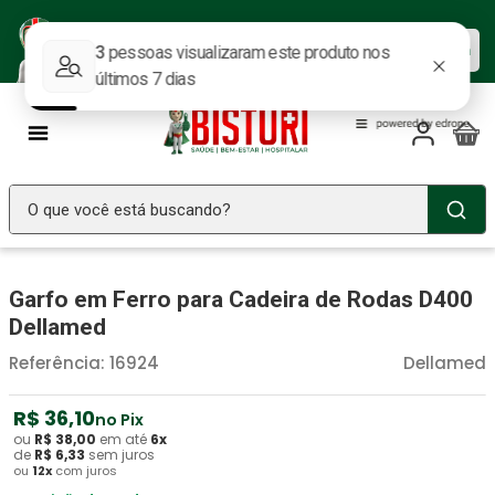
Baixe nosso APP e aproveite as
Baixar agora
ofertas.
O que você está buscando?
TERMOS MAIS BUSCADOS
Garfo em Ferro para Cadeira de Rodas D400
Seringa Insulina
1
º
Dellamed
Fralda Geriatrica
2
º
Referência
:
16924
Dellamed
Luva Latex
3
º
Estetoscopio Littmann
R$
36
4
º
,
10
no Pix
ou
R$
38
,
00
em até
6
x
Littmann
5
º
de
R$
6
,
33
sem juros
ou
12
x
com juros
Absorvente Geriatrico
6
º