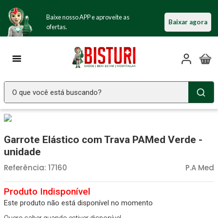
Baixe nosso APP e aproveite as
Baixar agora
ofertas.
O que você está buscando?
TERMOS MAIS BUSCADOS
Seringa Insulina
1
º
Garrote Elástico com Trava PAMed Verde -
Fralda Geriatrica
2
º
unidade
Luva Latex
3
º
Referência
:
17160
P.A Med
Estetoscopio Littmann
4
º
Aparelho Pressão
5
º
Este produto não está disponível no momento
Littmann
6
º