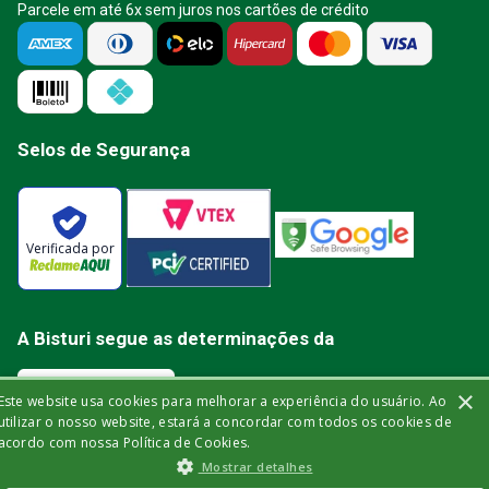
Parcele em até 6x sem juros nos cartões de crédito
Selos de Segurança
Verificada por
A Bisturi segue as determinações da
×
Este website usa cookies para melhorar a experiência do usuário. Ao
utilizar o nosso website, estará a concordar com todos os cookies de
acordo com nossa Política de Cookies.
Bisturi Distribuidora de Material Hospitalar Ltda | Rua Miguel de Frias, 150 -
Mostrar detalhes
loja | Icaraí | Niterói - Rio de Janeiro | CEP: 24.220-003 | CNPJ: 32.561.144/0001-
03 | Insc. Est.: 84.147.982 | Telefone: (21) 2606-1709. © 2021 bisturi.com.br.