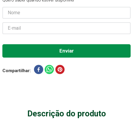
Quero saber quando estiver disponível
Absorvente Geriatrico
7
º
Gaze Esteril
8
º
Cadeira Banho
9
º
Gaze
10
º
Compartilhar
Descrição do produto