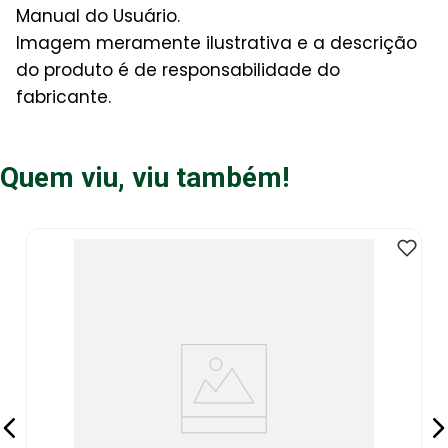
Manual do Usuário.
Imagem meramente ilustrativa e a descrição
do produto é de responsabilidade do
fabricante.
Quem viu, viu também!
Garrote Tubo d
R
ou
R
de
o