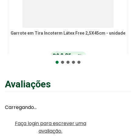
ncoterm Látex Free 2,5X45cm - unidade
R$
2
,
85
no Pix
Adic
ou
R$
3
,
00
em até
6
x
de
R$
0
,
50
sem juros
ou
12
x
com juros
Avaliações
Adicionar ao Carrinho
Carregando…
Faça login para escrever uma
avaliação.