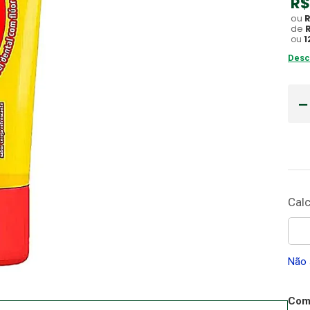
R$
ou
Gaze
10
º
de
ou
1
Desc
Não 
Comp