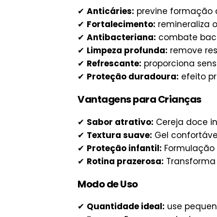
✔
Anticáries:
previne formação d
✔
Fortalecimento:
remineraliza o
✔
Antibacteriana:
combate bact
✔
Limpeza profunda:
remove res
✔
Refrescante:
proporciona sens
✔
Proteção duradoura:
efeito pr
Vantagens para Crianças
✔
Sabor atrativo:
Cereja doce i
✔
Textura suave:
Gel confortáve
✔
Proteção infantil:
Formulação
✔
Rotina prazerosa:
Transforma 
Modo de Uso
✔
Quantidade ideal:
use pequen