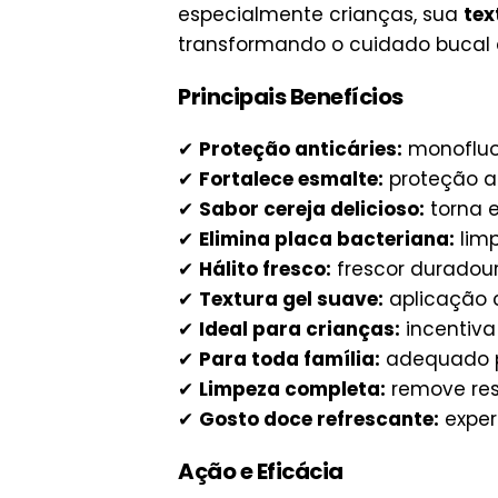
especialmente crianças, sua
tex
transformando o cuidado bucal d
Principais Benefícios
✔
Proteção anticáries:
monofluor
✔
Fortalece esmalte:
proteção at
✔
Sabor cereja delicioso:
torna 
✔
Elimina placa bacteriana:
limp
✔
Hálito fresco:
frescor duradour
✔
Textura gel suave:
aplicação c
✔
Ideal para crianças:
incentiva
✔
Para toda família:
adequado pa
✔
Limpeza completa:
remove res
✔
Gosto doce refrescante:
exper
Ação e Eficácia