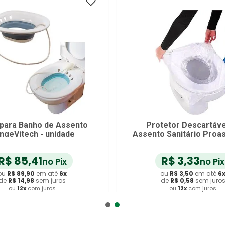
 para Banho de Assento
Protetor Descartáve
ngeVitech - unidade
Assento Sanitário Proas
unidade
R$
85
,
41
R$
3
,
33
no Pix
no Pix
ou
R$
89
,
90
em até
6
x
ou
R$
3
,
50
em até
6
de
R$
14
,
98
sem juros
de
R$
0
,
58
sem juro
ou
12
x
com juros
ou
12
x
com juros
dicionar ao Carrinho
Adicionar ao Carrin