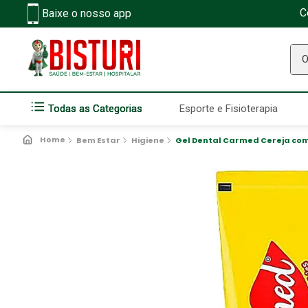
C
Baixe o nosso app
O q
Todas as Categorias
Esporte e Fisioterapia
Bem Estar
Higiene
Gel Dental Carmed Cereja com 