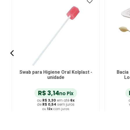
Swab para Higiene Oral Kolplast -
Bacia
unidade
Lo
R$
3
,
14
no Pix
ou
R$
3
,
30
em até
6
x
de
R$
0
,
54
sem juros
ou
12
x
com juros
Adicionar ao Carrinho
A