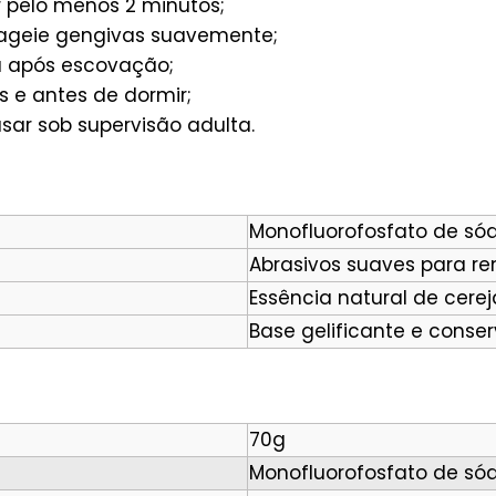
 pelo menos 2 minutos;
geie gengivas suavemente;
 após escovação;
s e antes de dormir;
ar sob supervisão adulta.
Monofluorofosfato de só
Abrasivos suaves para r
Essência natural de cerej
Base gelificante e conse
70g
Monofluorofosfato de sód