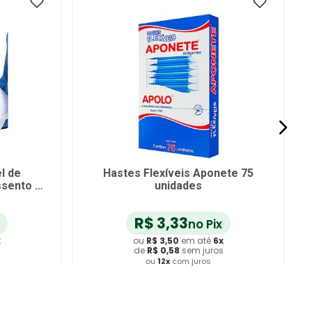
l de
Hastes Flexíveis Aponete 75
sento -
unidades
R$
3
,
33
no Pix
x
ou
R$
3
,
50
em até
6
x
s
de
R$
0
,
58
sem juros
ou
12
x
com juros
ho
Adicionar ao Carrinho