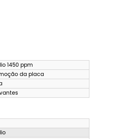
dio 1450 ppm
emoção da placa
a
rvantes
io