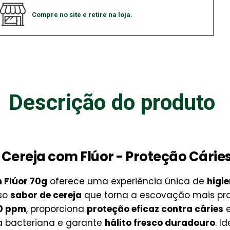
Compre no site e retire na loja.
Descrição do produto
Cereja com Flúor - Proteção Cáries 
 Flúor 70g
oferece uma experiência única de
higi
oso
sabor de cereja
que torna a escovação mais pra
50 ppm
, proporciona
proteção eficaz contra cáries
ca bacteriana e garante
hálito fresco duradouro
. I