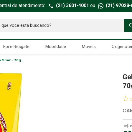
entral de atendimento:
(21) 3601-4001
ou
(21) 97028-
ue você está buscando?
TERMOS MAIS BUSCADOS
Epi e Resgate
Mobilidade
Móveis
Oxigenote
Seringa Insulina
1
º
Fralda Geriatrica
2
º
Flúor - 70g
Luva Latex
3
º
Ge
Estetoscopio Littmann
4
º
70
Aparelho Pressão
5
º
☆
Littmann
6
º
CA
Absorvente Geriatrico
7
º
Gaze Esteril
8
º
R$
1
Cadeira Banho
9
º