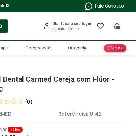
6603
Fale Conosco
Ofertas
rapia
Compressão
Ortopedia
l Dental Carmed Cereja com Flúor -
g
☆
☆
☆
☆
(
0
)
RMED
Referência
:
19142
9
,
90
-
25
%