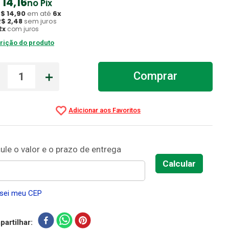
14
,
16
no Pix
R$
14
,
90
em até
6
x
R$
2
,
48
sem juros
2
x
com juros
rição do produto
－
＋
Comprar
sei meu CEP
artilhar