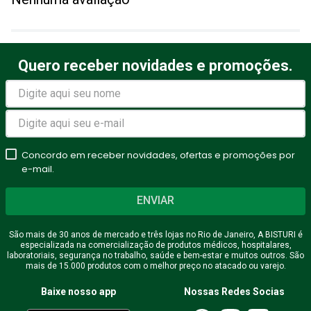
Título
Quero receber novidades e promoções.
Avalie o produto de 1 a 5
estrelas
★
★
★
★
★
Seu nome
Concordo em receber novidades, ofertas e promoções por
e-mail.
ENVIAR
Endereço de email
São mais de 30 anos de mercado e três lojas no Rio de Janeiro, A BISTURI é
especializada na comercialização de produtos médicos, hospitalares,
laboratoriais, segurança no trabalho, saúde e bem-estar e muitos outros. São
mais de 15.000 produtos com o melhor preço no atacado ou varejo.
Escreva uma avaliação
Baixe nosso app
Nossas Redes Socias