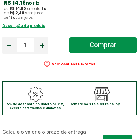
R$
14
,
16
no Pix
ou
R$
14
,
90
em até
6
x
Absorvente Geriatrico
7
º
de
R$
2
,
48
sem juros
ou
12
x
com juros
Gaze Esteril
8
º
Descrição do produto
Gaze
9
º
Cadeira Banho
10
º
－
＋
Comprar
5% de desconto no Boleto ou Pix,
Compre no site e retire na loja.
exceto para fraldas e diabetes.