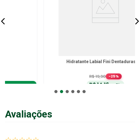
Hidratante Labial Fini Dentaduras 10g
R$
19
,
90
-
25
%
R$
14
,
16
no Pix
ou
R$
14
,
90
em até
6
x
de
R$
2
,
48
sem juros
ou
12
x
com juros
Avaliações
Adicionar ao Carrinho
☆
☆
☆
☆
☆