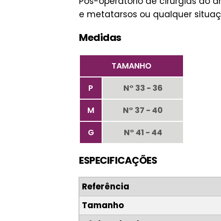
Pós-operatório de cirurgias do an
e metatarsos ou qualquer situaç
Medidas
TAMANHO
P
N° 33 - 36
M
N° 37 - 40
G
N° 41 - 44
ESPECIFICAÇÕES
Referência
Tamanho