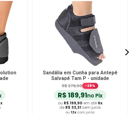
tion
Sandália em Cunha para Antepé
Sa
e
Salvapé Tam P - unidade
R$
278
,
00
-
28
%
R$
189
,
91
no Pix
ou
R$
199
,
90
em até
6
x
de
R$
33
,
31
sem juros
ou
12
x
com juros
Adicionar ao Carrinho