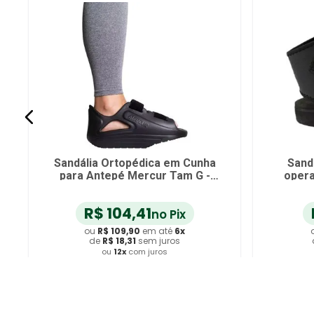
Sandália Ortopédica em Cunha
Sandáli
para Antepé Mercur Tam G -
operatór
unidade
R$
104
,
41
R$
no Pix
ou
R$
109
,
90
em até
6
x
ou
R
de
R$
18
,
31
sem juros
de
R
ou
12
x
com juros
o
Adicionar ao Carrinho
Adici