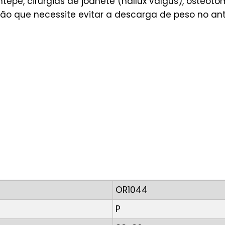
tepé, cirurgias de joanete (hallux valgus), osteoto
ão que necessite evitar a descarga de peso no an
OR1044
P