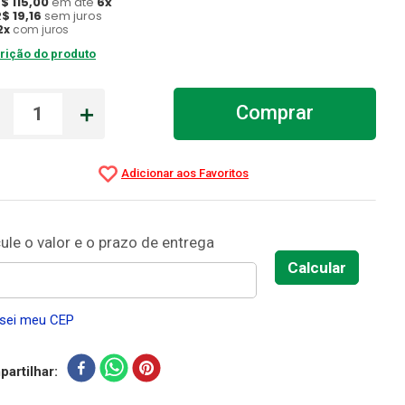
R$
115
,
00
em até
6
x
R$
19
,
16
sem juros
2
x
com juros
rição do produto
－
＋
Comprar
sei meu CEP
artilhar