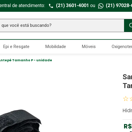
entral de atendimento:
(21) 3601-4001
ou
(21) 97028-
ue você está buscando?
TERMOS MAIS BUSCADOS
Epi e Resgate
Mobilidade
Móveis
Oxigenote
Seringa Insulina
1
º
Fralda Geriatrica
2
º
 Antepé Tamanho P - unidade
Luva Latex
3
º
Sa
Estetoscopio Littmann
4
º
Ta
Aparelho Pressão
5
º
☆
Littmann
6
º
Hid
Absorvente Geriatrico
7
º
Gaze Esteril
8
º
R$
Cadeira Banho
9
º