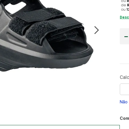
ou
de
Gaze
ou
1
10
º
Desc
Não 
Comp