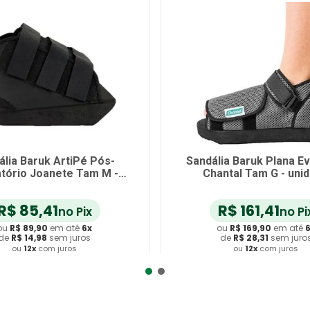
a Baruk ArtiPé Pós-
Sandália Baruk Plana Evolu
io Joanete Tam M -
Chantal Tam G - unidad
unidade
85
,
41
R$
161
,
41
no Pix
no Pix
$
89
,
90
em até
6
x
ou
R$
169
,
90
em até
6
x
$
14
,
98
sem juros
de
R$
28
,
31
sem juros
u
12
x
com juros
ou
12
x
com juros
onar ao Carrinho
Adicionar ao Carrinho