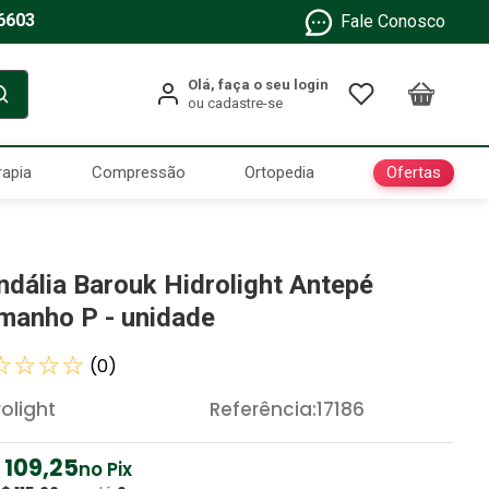
6603
Fale Conosco
Ofertas
rapia
Compressão
Ortopedia
ndália Barouk Hidrolight Antepé
manho P - unidade
☆
☆
☆
☆
(
0
)
rolight
Referência
:
17186
109
,
25
no Pix