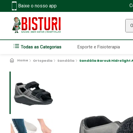
C
Baixe o nosso app
O q
Todas as Categorias
Esporte e Fisioterapia
Ortopedia
Sandália
Sandália Barouk Hidrolight