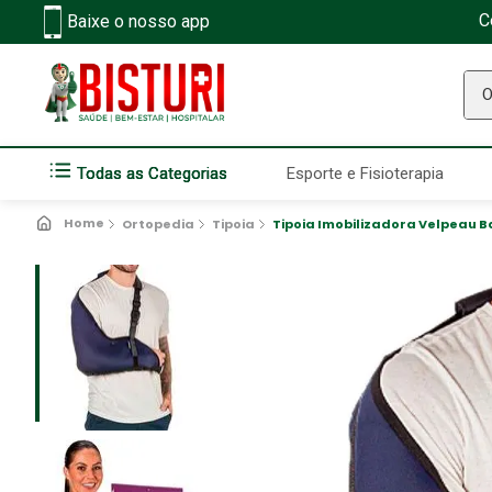
C
Baixe o nosso app
O q
Todas as Categorias
Esporte e Fisioterapia
Ortopedia
Tipoia
Tipoia Imobilizadora Velpeau B