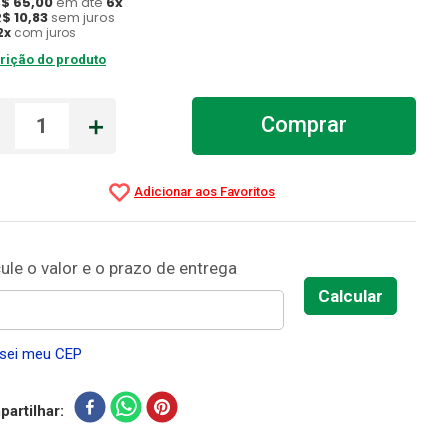
R$
65
,
00
em até
6
x
R$
10
,
83
sem juros
2
x
com juros
rição do produto
－
＋
Comprar
sei meu CEP
artilhar