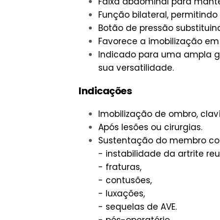
Faixa abdominal para mante
Função bilateral, permitind
Botão de pressão substituind
Favorece a imobilização em 
Indicado para uma ampla ga
sua versatilidade.
Indicações
Imobilização de ombro, clav
Após lesões ou cirurgias.
Sustentação do membro co
- instabilidade da artrite r
- fraturas,
- contusões,
- luxações,
- sequelas de AVE.
- pós-operatório.