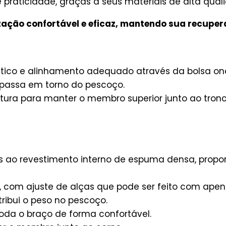
praticidade, graças a seus materiais de alta qual
ização confortável e eficaz, mantendo sua recupe
tico e alinhamento adequado através da bolsa on
 passa em torno do pescoço.
intura para manter o membro superior junto ao tro
s ao revestimento interno de espuma densa, propor
, com ajuste de alças que pode ser feito com ap
tribui o peso no pescoço.
da o braço de forma confortável.