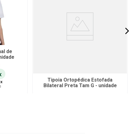
al de
nidade
x
Tipoia Ortopédica Estofada
6
x
Bilateral Preta Tam G - unidade
s
R$
75
,
91
no Pix
ho
ou
R$
79
,
90
em até
6
x
de
R$
13
,
31
sem juros
ou
12
x
com juros
Adicionar ao Carrinho