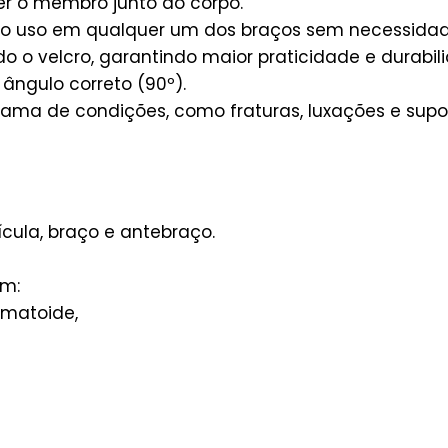
r o membro junto ao corpo.
o o uso em qualquer um dos braços sem necessidade 
o o velcro, garantindo maior praticidade e durabil
ângulo correto (90º).
ma de condições, como fraturas, luxações e supo
ícula, braço e antebraço.
m:
eumatoide,