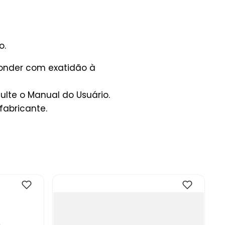
o.
ponder com exatidão à
lte o Manual do Usuário.
fabricante.