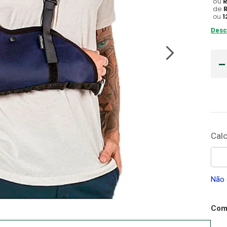
ou
de
Gaze
ou
1
10
º
Desc
Não 
Comp