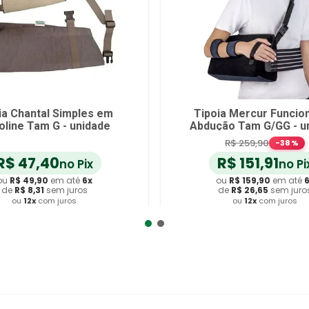
ia Chantal Simples em
Tipoia Mercur Funcion
oline Tam G - unidade
Abdução Tam G/GG - u
R$
259
,
90
-
38
%
R$
47
,
40
R$
151
,
91
no Pix
no Pi
ou
R$
49
,
90
em até
6
x
ou
R$
159
,
90
em até
de
R$
8
,
31
sem juros
de
R$
26
,
65
sem juro
ou
12
x
com juros
ou
12
x
com juros
dicionar ao Carrinho
Adicionar ao Carrin