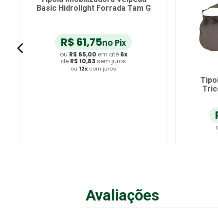
Basic Hidrolight Forrada Tam G
R$
61
,
75
no Pix
ou
R$
65
,
00
em até
6
x
de
R$
10
,
83
sem juros
ou
12
x
com juros
Tipo
Tric
Adicionar ao Carrinho
A
Avaliações