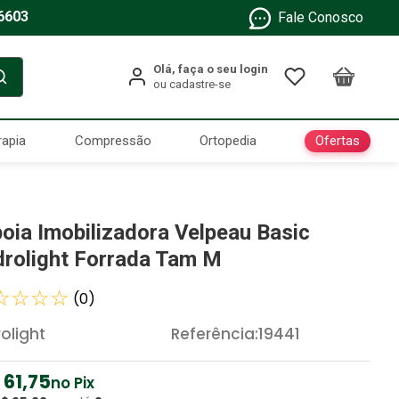
6603
Fale Conosco
Ofertas
rapia
Compressão
Ortopedia
poia Imobilizadora Velpeau Basic
drolight Forrada Tam M
☆
☆
☆
☆
(
0
)
rolight
Referência
:
19441
61
,
75
no Pix