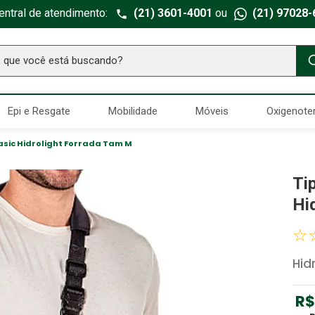
entral de atendimento:
(21) 3601-4001
ou
(21) 97028-
ue você está buscando?
TERMOS MAIS BUSCADOS
Epi e Resgate
Mobilidade
Móveis
Oxigenote
Seringa Insulina
1
º
Fralda Geriatrica
2
º
asic Hidrolight Forrada Tam M
Luva Latex
3
º
Ti
Estetoscopio Littmann
4
º
Hi
Aparelho Pressão
5
º
☆
Littmann
6
º
Hid
Absorvente Geriatrico
7
º
Gaze Esteril
8
º
R$
Cadeira Banho
9
º