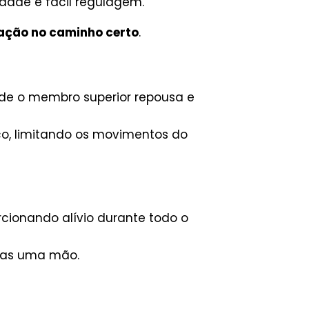
idade e fácil regulagem.
ração no caminho certo
.
de o membro superior repousa e
nco, limitando os movimentos do
cionando alívio durante todo o
enas uma mão.