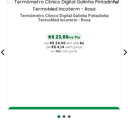
Termômetro Clínico Digital Galinha Pintadinha
TermoMed Incoterm - Rosa
R$
23
,
65
no Pix
ou
R$
24
,
90
em até
6
x
de
R$
4
,
14
sem juros
ou
12
x
com juros
Adicionar ao Carrinho