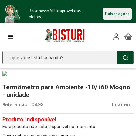
Baixe nosso APP e aproveite as
Baixar agora
ofertas.
O que você está buscando?
TERMOS MAIS BUSCADOS
Seringa Insulina
1
º
Termômetro para Ambiente -10/+60 Mogno
Fralda Geriatrica
2
º
- unidade
Luva Latex
3
º
Referência
:
10493
Incoterm
Estetoscopio Littmann
4
º
Aparelho Pressão
5
º
Este produto não está disponível no momento
Littmann
6
º