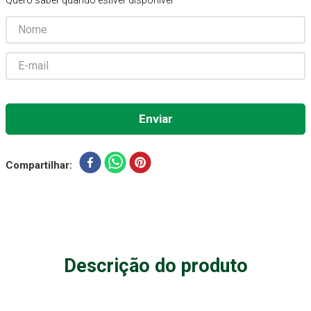
Quero saber quando estiver disponível
Absorvente Geriatrico
7
º
Gaze Esteril
8
º
Cadeira Banho
9
º
Gaze
10
º
Compartilhar
Descrição do produto