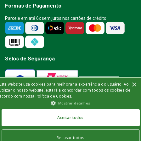
Formas de Pagamento
Parcele em até 6x sem juros nos cartões de crédito
Selos de Segurança
×
Este website usa cookies para melhorar a experiência do usuário. Ao
Verificada por
utilizar o nosso website, estará a concordar com todos os cookies de
acordo com nossa Política de Cookies.
Mostrar detalhes
A Bisturi segue as determinações da
R$
28
,
40
no Pix
Aceitar todos
ou
R$
29
,
90
em até
6
x
de
R$
4
,
98
sem juros
ou
12
x
com juros
Recusar todos
ADICIONAR AO CARRINHO