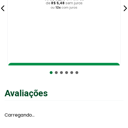
de
R$
5
,
48
sem juros
ou
12
x
com juros
Adicionar ao Carrinho
Avaliações
Carregando…