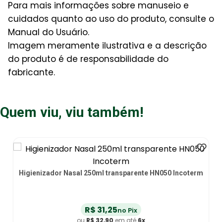
Para mais informações sobre manuseio e
cuidados quanto ao uso do produto, consulte o
Manual do Usuário.
Imagem meramente ilustrativa e a descrição
do produto é de responsabilidade do
fabricante.
Quem viu, viu também!
Higienizador Nasal 250ml transparente HN050 Incoterm
R$
31
,
25
no Pix
ou
R$
32
,
90
em até
6
x