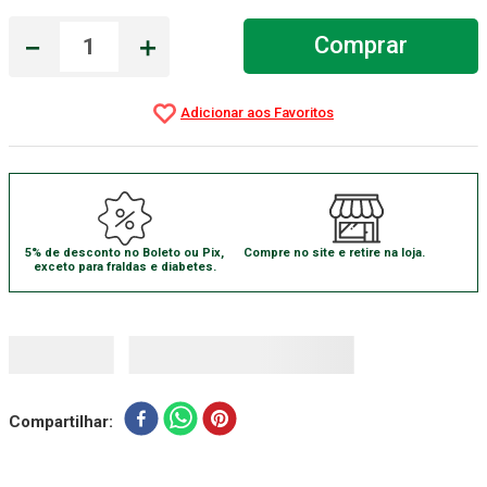
Aparelho Pressão
7
º
－
＋
Comprar
Gaze Esteril
8
º
Curativo
9
º
Gaze
10
º
5% de desconto no Boleto ou Pix,
Compre no site e retire na loja.
exceto para fraldas e diabetes.
Compartilhar