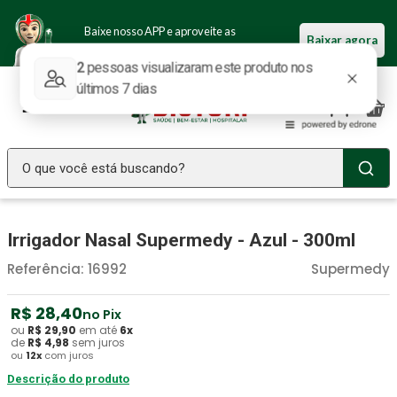
Baixe nosso APP e aproveite as
Baixar agora
ofertas.
O que você está buscando?
TERMOS MAIS BUSCADOS
Irrigador Nasal Supermedy - Azul - 300ml
Seringa Insulina
1
º
Referência
:
16992
Supermedy
Fralda Geriatrica
2
º
Luva Latex
3
º
R$
28
,
40
no Pix
ou
R$
29
,
90
Littmann
em até
6
x
4
º
de
R$
4
,
98
sem juros
ou
12
x
com juros
Absorvente Geriatrico
5
º
Descrição do produto
Estetoscopio Littmann
6
º