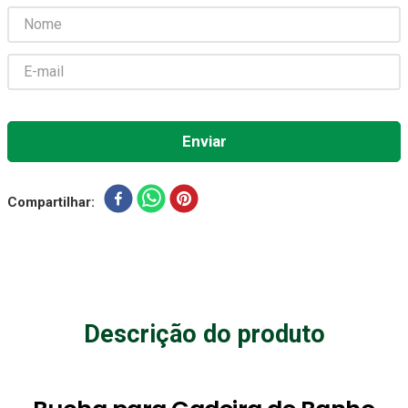
Absorvente Geriatrico
7
º
Gaze Esteril
8
º
Gaze
9
º
Cadeira Banho
10
º
Compartilhar
Descrição do produto