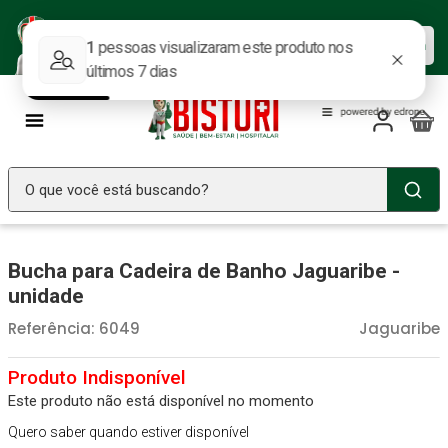
Baixe nosso APP e aproveite as
Baixar agora
ofertas.
O que você está buscando?
TERMOS MAIS BUSCADOS
Bucha para Cadeira de Banho Jaguaribe -
Seringa Insulina
1
º
unidade
Fralda Geriatrica
2
º
Referência
:
6049
Jaguaribe
Luva Latex
3
º
Littmann
4
º
Este produto não está disponível no momento
Estetoscopio Littmann
5
º
Quero saber quando estiver disponível
Aparelho Pressão
6
º