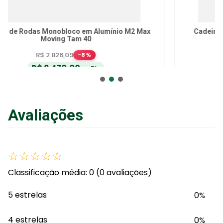
Cadeira de Rodas de Transporte Dobrável AC20
Hidrolight
R$
575
,
00
-
10
%
R$
493
,
92
no Pix
ou
R$
519
,
92
em até
6
x
de
R$
86
,
65
sem juros
ou
12
x
com juros
Avaliações
Adicionar ao Carrinho
☆
☆
☆
☆
☆
Classificação média: 0
(0 avaliações)
5 estrelas
0%
4 estrelas
0%