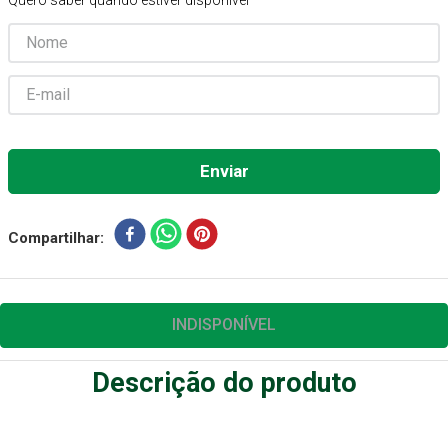
Quero saber quando estiver disponível
Aparelho Pressão
7
º
Gaze Esteril
8
º
Curativo
9
º
Cadeira Banho
10
º
Compartilhar
INDISPONÍVEL
Descrição do produto