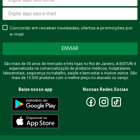
estrelas
★
★
★
★
★
Seu nome
Concordo em receber novidades, ofertas e promoções por
e-mail.
ENVIAR
Endereço de email
São mais de 30 anos de mercado e três lojas no Rio de Janeiro, A BISTURI é
especializada na comercialização de produtos médicos, hospitalares,
laboratoriais, segurança no trabalho, saúde e bem-estar e muitos outros. São
mais de 15.000 produtos com o melhor preço no atacado ou varejo.
Escreva uma avaliação
Baixe nosso app
Nossas Redes Socias
ENVIAR AVALIAÇÃO