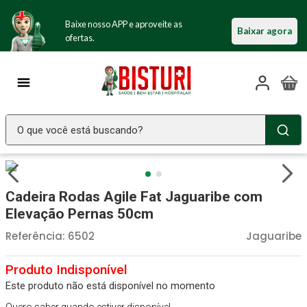
Baixe nosso APP e aproveite as
Baixar agora
ofertas.
O que você está buscando?
TERMOS MAIS BUSCADOS
Seringa Insulina
1
º
Cadeira Rodas Agile Fat Jaguaribe com
Fralda Geriatrica
2
º
Elevação Pernas 50cm
Littmann
3
º
Referência
:
6502
Jaguaribe
Luva Latex
4
º
Absorvente Geriatrico
5
º
Este produto não está disponível no momento
Estetoscopio Littmann
6
º