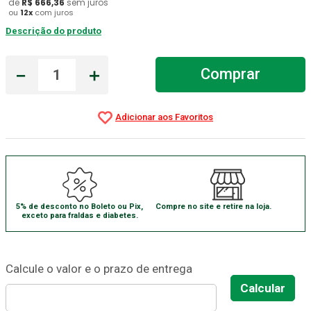
de
R$
666
,
36
sem juros
ou
12
x
com juros
Absorvente Geriatrico
7
º
Descrição do produto
Gaze Esteril
8
º
Cadeira Banho
－
＋
9
º
Comprar
Gaze
10
º
5% de desconto no Boleto ou Pix,
Compre no site e retire na loja.
exceto para fraldas e diabetes.