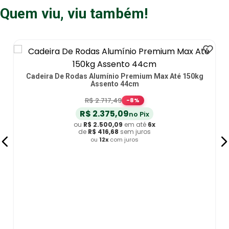
Quem viu, viu também!
Cadeira De Rodas Alumínio Premium Max Até 150kg
Assento 44cm
R$
2
.
717
,
49
-
8
%
R$
2
.
375
,
09
no Pix
ou
R$
2
.
500
,
09
em até
6
x
de
R$
416
,
68
sem juros
ou
12
x
com juros