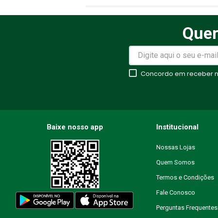
Quer
Avalie o produto de 1 a 5 estr
★
★
★
★
★
Concordo em receber no
Seu nome
Endereço de email
Baixe nosso app
Institucional
Nossas Lojas
Quem Somos
Escreva uma avaliação
Termos e Condições
Fale Conosco
Perguntas Frequentes