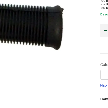
ou
de
Gaze
ou
1
10
º
Desc
Não 
Comp