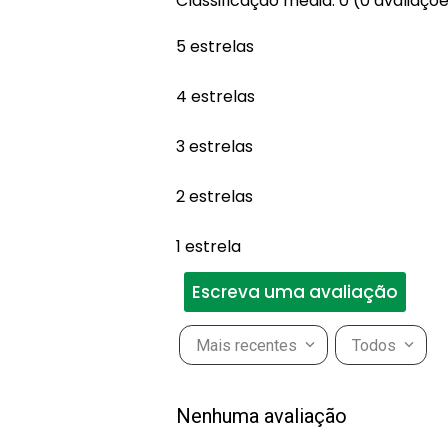
Classificação média: 0
(0 avaliaçõ
5 estrelas
4 estrelas
3 estrelas
2 estrelas
1 estrela
Escreva uma avaliação
Mais recentes
Todos
Adicionar avaliação
Nenhuma avaliação
Título