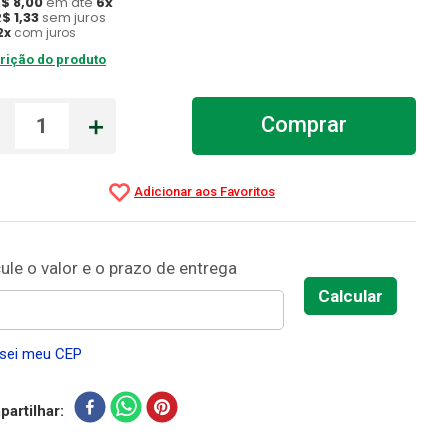
R$
8
,
00
em até
6
x
R$
1
,
33
sem juros
2
x
com juros
rição do produto
－
＋
Comprar
sei meu CEP
artilhar