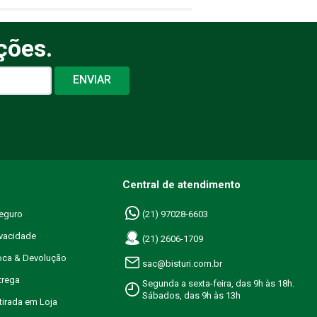
ções.
ENVIAR
Central de atendimento
eguro
(21) 97028-6603
ivacidade
(21) 2606-1709
roca & Devolução
sac@bisturi.com.br
trega
Segunda a sexta-feira, das 9h às 18h.
Sábados, das 9h às 13h
etirada em Loja