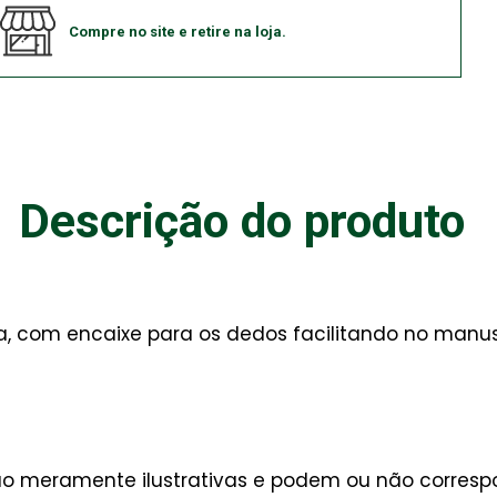
Compre no site e retire na loja.
Descrição do produto
 com encaixe para os dedos facilitando no manus
são meramente ilustrativas e podem ou não corres