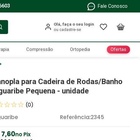
6603
Fale Conosco
Ofertas
rapia
Compressão
Ortopedia
e
nopla para Cadeira de Rodas/Banho
guaribe Pequena - unidade
☆
☆
☆
☆
(
0
)
uaribe
Referência
:
2345
7
,
60
no Pix