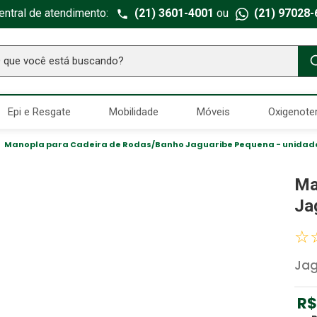
entral de atendimento:
(21) 3601-4001
ou
(21) 97028-
ue você está buscando?
TERMOS MAIS BUSCADOS
Epi e Resgate
Mobilidade
Móveis
Oxigenote
Seringa Insulina
1
º
Fralda Geriatrica
2
º
Manopla para Cadeira de Rodas/Banho Jaguaribe Pequena - unidad
Luva Latex
3
º
Ma
Estetoscopio Littmann
4
º
Ja
Aparelho Pressão
5
º
☆
Littmann
6
º
Jag
Absorvente Geriatrico
7
º
Gaze Esteril
8
º
R$
Cadeira Banho
9
º