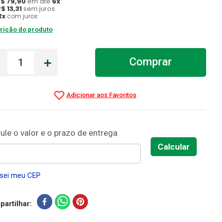
R$
79
,
90
em até
6
x
R$
13
,
31
sem juros
2
x
com juros
rição do produto
－
＋
Comprar
sei meu CEP
artilhar