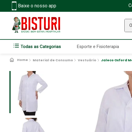
C
Baixe o nosso app
O q
Todas as Categorias
Esporte e Fisioterapia
Material de Consumo
Vestuário
Jaleco Oxford M