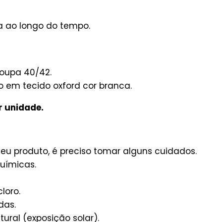
a ao longo do tempo.
oupa 40/42.
em tecido oxford cor branca.
r unidade.
u produto, é preciso tomar alguns cuidados.
uímicas.
loro.
das.
ural (exposição solar).