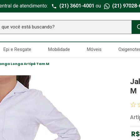
entral de atendimento:
(21) 3601-4001
ou
(21) 97028-
ue você está buscando?
TERMOS MAIS BUSCADOS
Epi e Resgate
Mobilidade
Móveis
Oxigenote
Seringa Insulina
1
º
Fralda Geriatrica
2
º
anga Longa Artipé Tam M
Luva Latex
3
º
Ja
Estetoscopio Littmann
4
º
M
Aparelho Pressão
5
º
☆
Littmann
6
º
Art
Absorvente Geriatrico
7
º
Gaze Esteril
8
º
R$
Cadeira Banho
9
º