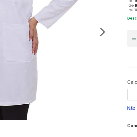
ou
de
Gaze
ou
1
10
º
Desc
Não 
Comp