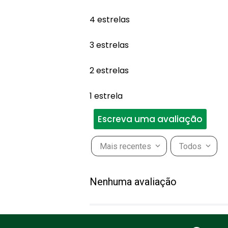
4 estrelas
3 estrelas
2 estrelas
1 estrela
Escreva uma avaliação
Mais recentes
Todos
Adicionar avaliação
Nenhuma avaliação
Título