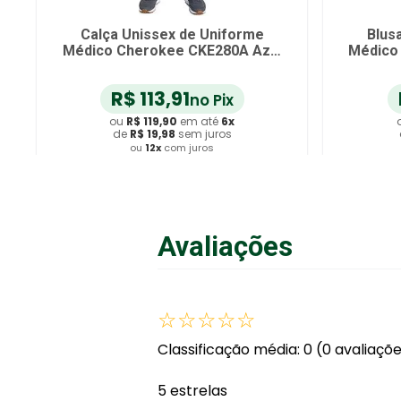
Calça Feminina de Uniforme
Bl
ho
Médico Cherokee 1123A Vinho
Méd
Tam P
R$
218
,
41
no Pix
ou
R$
229
,
90
em até
6
x
de
R$
38
,
31
sem juros
ou
12
x
com juros
Adicionar ao Carrinho
Avaliações
☆
☆
☆
☆
☆
Classificação média: 0
(0 avaliaçõ
5 estrelas