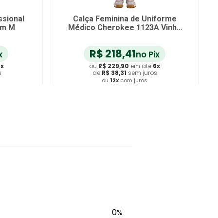
 Uniforme
Calça Unissex de Uniforme
a V Azul
Médico Cherokee CKE280A Azul
Tam P
%
R$
113
,
91
 Pix
no Pix
té
6
x
ou
R$
119
,
90
em até
6
x
uros
de
R$
19
,
98
sem juros
s
ou
12
x
com juros
rinho
Adicionar ao Carrinho
0%