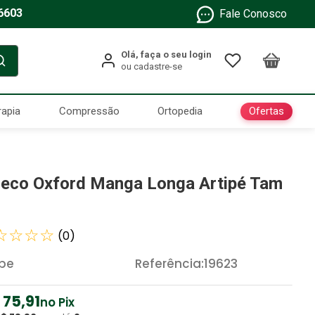
6603
Fale Conosco
Ofertas
rapia
Compressão
Ortopedia
leco Oxford Manga Longa Artipé Tam
☆
☆
☆
☆
(
0
)
ipe
Referência
:
19623
75
,
91
no Pix