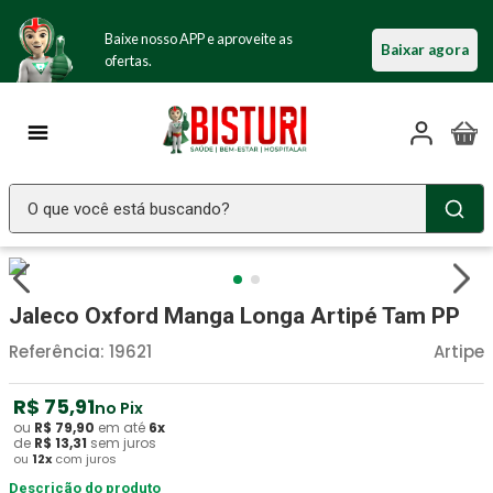
Baixe nosso APP e aproveite as
Baixar agora
ofertas.
O que você está buscando?
TERMOS MAIS BUSCADOS
Seringa Insulina
1
º
Jaleco Oxford Manga Longa Artipé Tam PP
Fralda Geriatrica
2
º
Referência
:
19621
Artipe
Luva Latex
3
º
R$
75
,
91
no Pix
Littmann
4
º
ou
R$
79
,
90
em até
6
x
de
R$
13
,
31
sem juros
Absorvente Geriatrico
5
º
ou
12
x
com juros
Estetoscopio Littmann
Descrição do produto
6
º