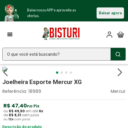
Baixe nosso APP e aproveite as
Baixar agora
ofertas.
O que você está buscando?
TERMOS MAIS BUSCADOS
Seringa Insulina
1
º
Joelheira Esporte Mercur XG
Fralda Geriatrica
2
º
Referência
:
18989
Mercur
Luva Latex
3
º
R$
47
,
40
no Pix
Estetoscopio Littmann
4
º
ou
R$
49
,
90
em até
6
x
de
R$
8
,
31
sem juros
Littmann
5
º
ou
12
x
com juros
Absorvente Geriatrico
Descrição do produto
6
º