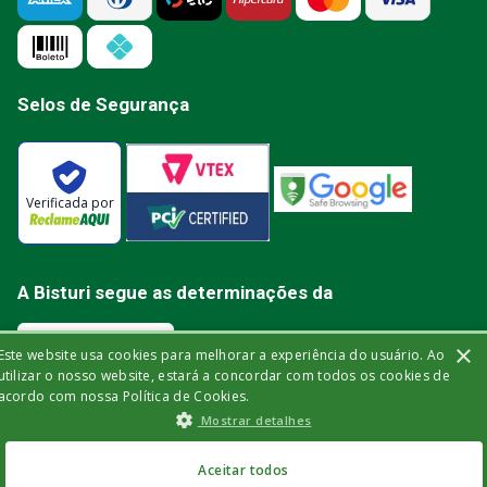
Selos de Segurança
Verificada por
A Bisturi segue as determinações da
×
Este website usa cookies para melhorar a experiência do usuário. Ao
utilizar o nosso website, estará a concordar com todos os cookies de
acordo com nossa Política de Cookies.
Bisturi Distribuidora de Material Hospitalar Ltda | Rua Miguel de Frias, 150 -
Mostrar detalhes
loja | Icaraí | Niterói - Rio de Janeiro | CEP: 24.220-003 | CNPJ: 32.561.144/0001-
03 | Insc. Est.: 84.147.982 | Telefone: (21) 2606-1709. © 2021 bisturi.com.br.
Todos os Direitos Reservados. As informações aqui apresentadas não
R$
47
,
40
no Pix
devem ser utilizadas para automedicação e não substituem, de forma
Aceitar todos
ou
R$
49
,
90
em até
6
x
alguma, as orientações fornecidas por profissionais da área médica. Apenas