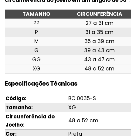
TAMANHO
CIRCUNFERÊNCIA
PP
27 a 31 cm
P
31 a 35 cm
M
35 a 39 cm
G
39 a 43 cm
GG
43 a 47 cm
XG
48 a 52 cm
Especificações Técnicas
Código:
BC 0035-S
Tamanho:
XG
Circunferência do
48 a 52 cm
Joelho:
Cor:
Preta