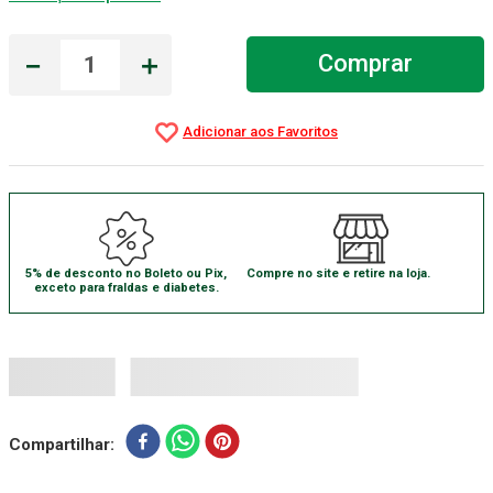
Gaze Esteril
7
º
－
＋
Comprar
Aparelho Pressão
8
º
Cadeira Banho
9
º
Gaze
10
º
5% de desconto no Boleto ou Pix,
Compre no site e retire na loja.
exceto para fraldas e diabetes.
Compartilhar