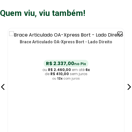
Quem viu, viu também!
Brace Articulado OA-Xpress Bort - Lado Direito
R$
2
.
337
,
00
no Pix
ou
R$
2
.
460
,
00
em até
6
x
de
R$
410
,
00
sem juros
ou
12
x
com juros