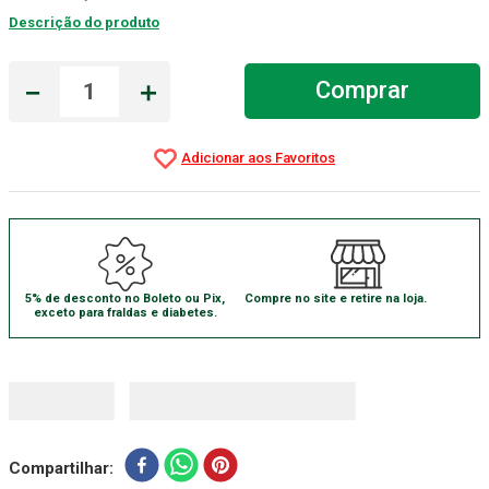
Descrição do produto
Aparelho Pressão
7
º
Gaze Esteril
8
º
－
＋
Comprar
Curativo
9
º
Gaze
10
º
5% de desconto no Boleto ou Pix,
Compre no site e retire na loja.
exceto para fraldas e diabetes.
Compartilhar