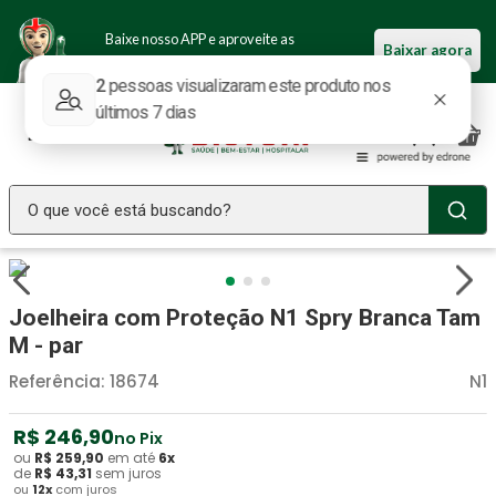
Baixe nosso APP e aproveite as
Baixar agora
ofertas.
O que você está buscando?
TERMOS MAIS BUSCADOS
Seringa Insulina
1
º
Joelheira com Proteção N1 Spry Branca Tam
Fralda Geriatrica
2
º
M - par
Luva Latex
3
º
Referência
:
18674
N1
Littmann
4
º
R$
246
,
90
no Pix
Absorvente Geriatrico
5
º
ou
R$
259
,
90
em até
6
x
de
R$
43
,
31
sem juros
ou
12
x
com juros
Estetoscopio Littmann
6
º