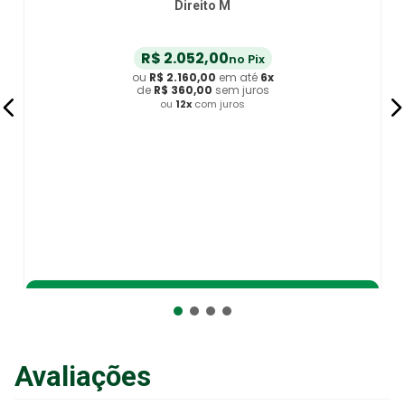
R$
246
,
90
no Pix
ou
R$
259
,
90
em até
6
x
de
R$
43
,
31
sem juros
ou
12
x
com juros
Adicionar ao Carrinho
Avaliações