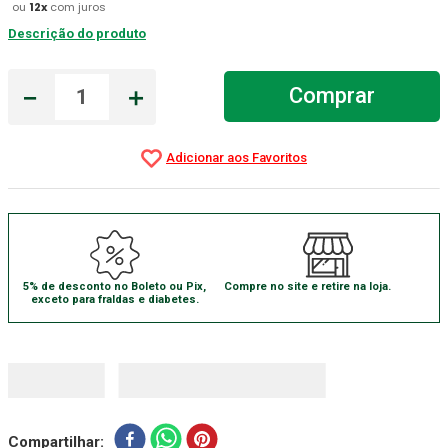
ou
12
x
com juros
Absorvente Geriatrico
7
º
Descrição do produto
Gaze Esteril
8
º
－
＋
Comprar
Gaze
9
º
Cadeira Banho
10
º
5% de desconto no Boleto ou Pix,
Compre no site e retire na loja.
exceto para fraldas e diabetes.
Compartilhar