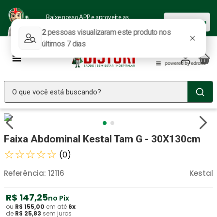
Baixe nosso APP e aproveite as
Baixar agora
ofertas.
O que você está buscando?
TERMOS MAIS BUSCADOS
Seringa Insulina
1
º
Faixa Abdominal Kestal Tam G - 30X130cm
Fralda Geriatrica
2
º
☆
☆
☆
☆
☆
(
0
)
Luva Latex
3
º
Referência
:
12116
Kestal
Littmann
4
º
R$
147
,
25
Estetoscopio Littmann
no Pix
5
º
ou
R$
155
,
00
em até
6
x
de
R$
25
,
83
sem juros
Aparelho Pressão
6
º