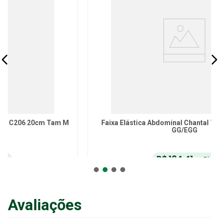
Faixa Elástica Abdominal Chantal Três Painéis Tam
GG/EGG
R$
104
,
41
no Pix
ou
R$
109
,
90
em até
6
x
de
R$
18
,
31
sem juros
ou
12
x
com juros
Avaliações
Adicionar ao Carrinho