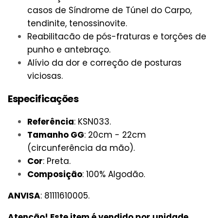
casos de Síndrome de Túnel do Carpo,
tendinite, tenossinovite.
Reabilitacão de pós-fraturas e torções de
punho e antebraço.
Alívio da dor e correção de posturas
viciosas.
Especificações
Referência
: KSN033.
Tamanho GG
: 20cm - 22cm
(circunferência da mão).
Cor
: Preta.
Composição
: 100% Algodão.
ANVISA
: 81111610005.
Atenção! Este item é vendido por unidade.