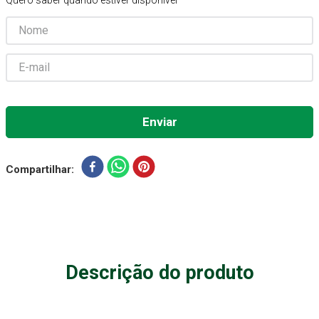
Quero saber quando estiver disponível
Aparelho Pressão
7
º
Gaze Esteril
8
º
Curativo
9
º
Gaze
10
º
Compartilhar
Descrição do produto