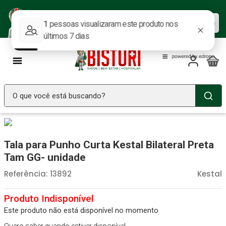
Baixe nosso APP e aproveite as
Baixar agora
ofertas.
O que você está buscando?
TERMOS MAIS BUSCADOS
Seringa Insulina
1
º
Tala para Punho Curta Kestal Bilateral Preta
Fralda Geriatrica
2
º
Tam GG- unidade
Luva Latex
3
º
Referência
:
13892
Kestal
Littmann
4
º
Absorvente Geriatrico
5
º
Este produto não está disponível no momento
Estetoscopio Littmann
6
º