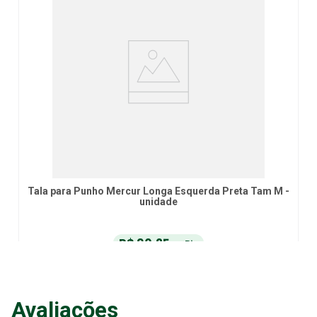
Tala para Punho Mercur Longa Esquerda Preta Tam M -
unidade
R$
90
,
25
no Pix
ou
R$
95
,
00
em até
6
x
de
R$
15
,
83
sem juros
ou
12
x
com juros
Avaliações
Adicionar ao Carrinho