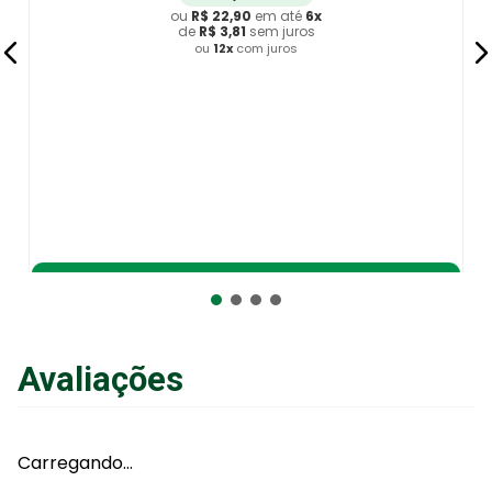
ou
R$
24
,
90
em até
6
x
de
R$
4
,
14
sem juros
ou
12
x
com juros
Adicionar ao Carrinho
Avaliações
Carregando…