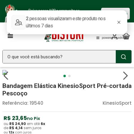
Baixe nosso APP e aproveite as
Baixar agora
ofertas.
O que você está buscando?
TERMOS MAIS BUSCADOS
Seringa Insulina
1
º
Bandagem Elástica KinesioSport Pré-cortada
Fralda Geriatrica
2
º
Pescoço
Luva Latex
3
º
Referência
:
19540
KinesioSport
Littmann
4
º
R$
23
,
65
no Pix
Estetoscopio Littmann
5
º
ou
R$
24
,
90
em até
6
x
de
R$
4
,
14
sem juros
ou
12
x
com juros
Aparelho Pressão
6
º