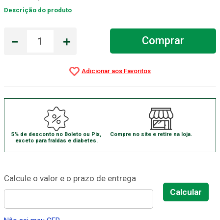
Descrição do produto
Absorvente Geriatrico
7
º
Gaze Esteril
8
º
－
＋
Comprar
Gaze
9
º
Cadeira Banho
10
º
5% de desconto no Boleto ou Pix,
Compre no site e retire na loja.
exceto para fraldas e diabetes.