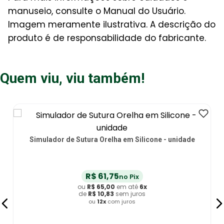
manuseio, consulte o Manual do Usuário.
Imagem meramente ilustrativa. A descrição do
produto é de responsabilidade do fabricante.
Quem viu, viu também!
Simulador de Sutura Orelha em Silicone - unidade
R$
61
,
75
no Pix
ou
R$
65
,
00
em até
6
x
de
R$
10
,
83
sem juros
ou
12
x
com juros