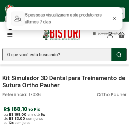
Baixe nosso APP e aproveite as
Baixar agora
ofertas.
O que você está buscando?
TERMOS MAIS BUSCADOS
Kit Simulador 3D Dental para Treinamento de
Seringa Insulina
1
º
Sutura Ortho Pauher
Fralda Geriatrica
2
º
Referência
:
17036
Ortho Pauher
Luva Latex
3
º
Littmann
R$
188
4
º
,
10
no Pix
ou
R$
198
,
00
em até
6
x
Absorvente Geriatrico
5
º
de
R$
33
,
00
sem juros
ou
12
x
com juros
Estetoscopio Littmann
6
º