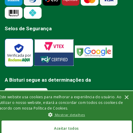
Selos de Segurança
Verificada por
A Bisturi segue as determinações da
×
Este website usa cookies para melhorar a experiência do usuário. Ao
utilizar o nosso website, estará a concordar com todos os cookies de
acordo com nossa Política de Cookies.
Bisturi Distribuidora de Material Hospitalar Ltda | Rua Miguel de Frias, 150 -
Mostrar detalhes
loja | Icaraí | Niterói - Rio de Janeiro | CEP: 24.220-003 | CNPJ: 32.561.144/0001-
03 | Insc. Est.: 84.147.982 | Telefone: (21) 2606-1709. © 2021 bisturi.com.br.
Todos os Direitos Reservados. As informações aqui apresentadas não
R$
379
,
91
no Pix
devem ser utilizadas para automedicação e não substituem, de forma
Aceitar todos
ou
R$
399
,
90
em até
6
x
alguma, as orientações fornecidas por profissionais da área médica. Apenas