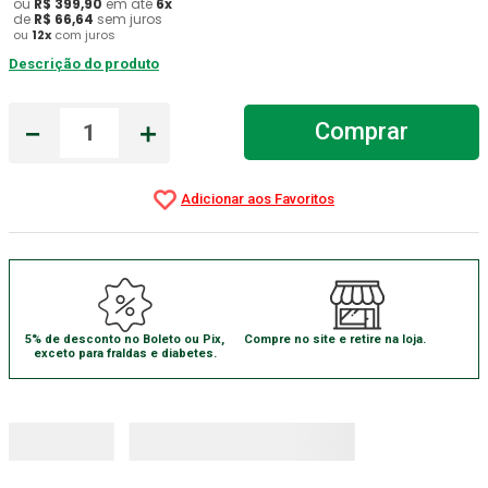
ou
R$
399
,
90
em até
6
x
de
R$
66
,
64
sem juros
Absorvente Geriatrico
7
º
ou
12
x
com juros
Descrição do produto
Gaze Esteril
8
º
Gaze
9
º
－
＋
Comprar
Cadeira Banho
10
º
5% de desconto no Boleto ou Pix,
Compre no site e retire na loja.
exceto para fraldas e diabetes.