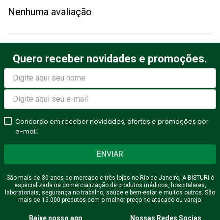
Adicionar avaliação
Nenhuma avaliação
Título
Quero receber novidades e promoções.
Avalie o produto de 1 a 5
estrelas
★
★
★
★
★
Seu nome
Concordo em receber novidades, ofertas e promoções por
e-mail.
ENVIAR
Endereço de email
São mais de 30 anos de mercado e três lojas no Rio de Janeiro, A BISTURI é
especializada na comercialização de produtos médicos, hospitalares,
laboratoriais, segurança no trabalho, saúde e bem-estar e muitos outros. São
mais de 15.000 produtos com o melhor preço no atacado ou varejo.
Escreva uma avaliação
Baixe nosso app
Nossas Redes Socias