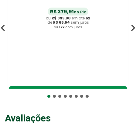
R$
379
,
91
no Pix
ou
R$
399
,
90
em até
6
x
de
R$
66
,
64
sem juros
ou
12
x
com juros
Adicionar ao Carrinho
Avaliações