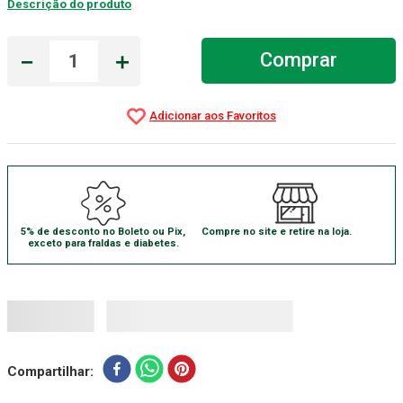
Descrição do produto
Aparelho Pressão
7
º
－
＋
Comprar
Gaze Esteril
8
º
Curativo
9
º
Cadeira Banho
10
º
5% de desconto no Boleto ou Pix,
Compre no site e retire na loja.
exceto para fraldas e diabetes.
Compartilhar