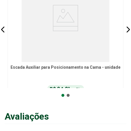
Escada Auxiliar para Posicionamento na Cama - unidade
R$
94
,
91
no Pix
ou
R$
99
,
90
em até
6
x
de
R$
16
,
65
sem juros
ou
12
x
com juros
Avaliações
Adicionar ao Carrinho