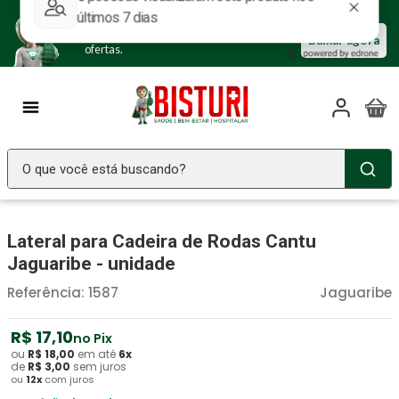
Baixe nosso APP e aproveite as
Baixar agora
ofertas.
O que você está buscando?
TERMOS MAIS BUSCADOS
Lateral para Cadeira de Rodas Cantu
Seringa Insulina
1
º
Jaguaribe - unidade
Fralda Geriatrica
2
º
Referência
:
1587
Jaguaribe
Littmann
3
º
Luva Latex
R$
17
4
º
,
10
no Pix
ou
R$
18
,
00
em até
6
x
Absorvente Geriatrico
5
º
de
R$
3
,
00
sem juros
ou
12
x
com juros
Estetoscopio Littmann
6
º