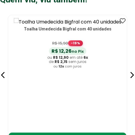
Toalha Umedecida Bigfral com 40 unidades
R$
15
,
90
-
19
%
R$
12
,
26
no Pix
ou
R$
12
,
90
em até
6
x
de
R$
2
,
15
sem juros
ou
12
x
com juros