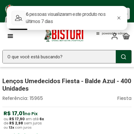
Baixe nosso APP e aproveite as
Baixar agora
ofertas.
O que você está buscando?
TERMOS MAIS BUSCADOS
Lenços Umedecidos Fiesta - Balde Azul - 400
Seringa Insulina
1
º
Unidades
Fralda Geriatrica
2
º
Referência
:
15965
Fiesta
Luva Latex
3
º
Estetoscopio Littmann
R$
17
4
º
,
01
no Pix
ou
R$
17
,
90
em até
6
x
Littmann
5
º
de
R$
2
,
98
sem juros
ou
12
x
com juros
Absorvente Geriatrico
6
º