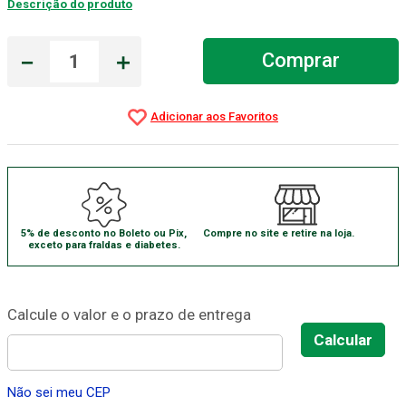
Descrição do produto
Gaze Esteril
7
º
－
＋
Comprar
Aparelho Pressão
8
º
Cadeira Banho
9
º
Gaze
10
º
5% de desconto no Boleto ou Pix,
Compre no site e retire na loja.
exceto para fraldas e diabetes.
Não sei meu CEP