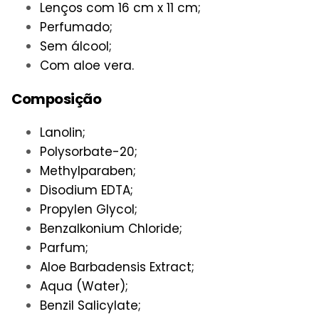
Lenços com 16 cm x 11 cm;
Perfumado;
Sem álcool;
Com aloe vera.
Composição
Lanolin;
Polysorbate-20;
Methylparaben;
Disodium EDTA;
Propylen Glycol;
Benzalkonium Chloride;
Parfum;
Aloe Barbadensis Extract;
Aqua (Water);
Benzil Salicylate;