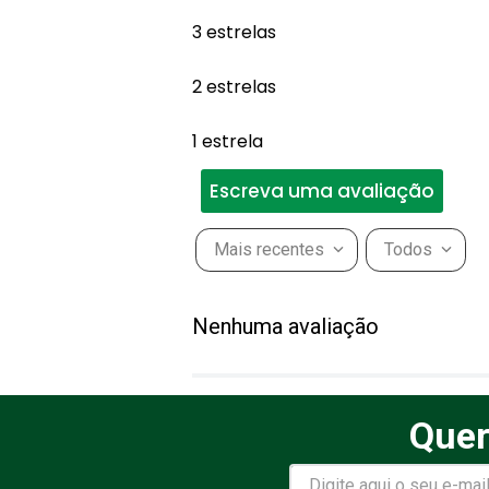
3 estrelas
2 estrelas
1 estrela
Escreva uma avaliação
Mais recentes
Todos
Adicionar avaliação
Nenhuma avaliação
Título
Quer
Avalie o produto de 1 a 5 estr