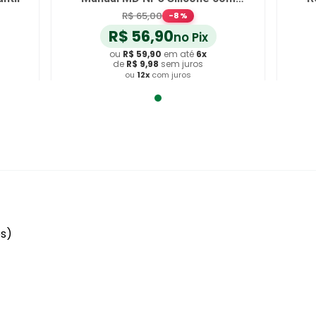
Cúpula - unidade
R$
65
,
00
-
8
%
R$
56
,
90
no Pix
ou
R$
59
,
90
em até
6
x
de
R$
9
,
98
sem juros
ou
12
x
com juros
Adicionar ao Carrinho
es)