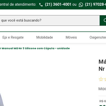
entral de atendimento:
(21) 3601-4001
ou
(21) 97028-
ue você está buscando?
TERMOS MAIS BUSCADOS
Epi e Resgate
Mobilidade
Móveis
Oxigenote
Seringa Insulina
1
º
Fralda Geriatrica
2
º
Manual MD Nr 3 Silicone com Cúpula - unidade
Luva Latex
3
º
Má
Littmann
4
º
Nr
Absorvente Geriatrico
5
º
☆
Estetoscopio Littmann
6
º
Mac
Aparelho Pressão
7
º
Gaze Esteril
8
º
R$
6
Curativo
9
º