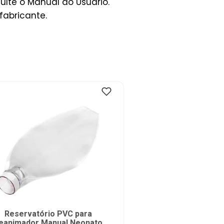
lte o Manual do Usuário.
fabricante.
Reservatório PVC para
eanimador Manual Neonato