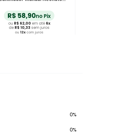
900ml
R$
58
,
90
no Pix
ou
R$
62
,
00
em até
6
x
de
R$
10
,
33
sem juros
ou
12
x
com juros
Adicionar ao Carrinho
0%
0%