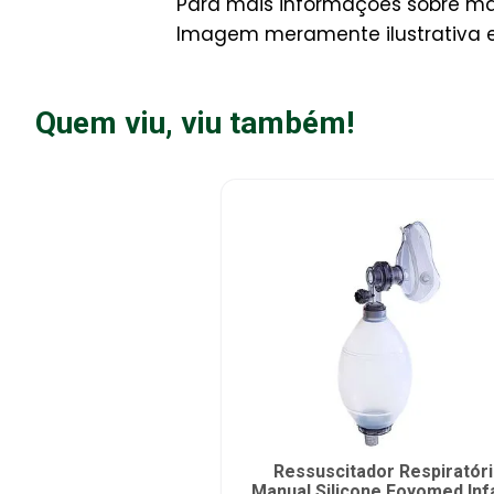
Para mais informações sobre man
Imagem meramente ilustrativa e 
Quem viu, viu também!
Ressuscitador Respiratór
Manual Silicone Foyomed Infa