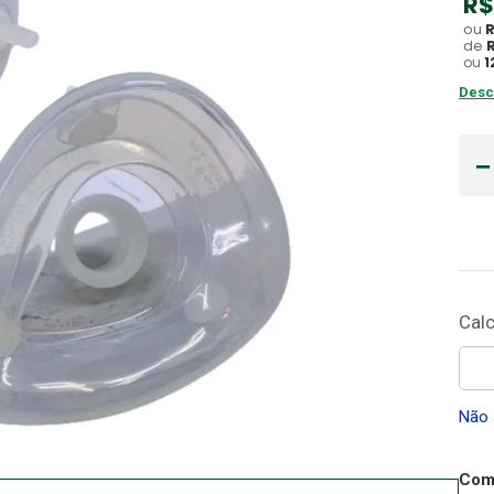
R$
ou
Gaze
10
º
de
ou
1
Desc
Não 
Comp