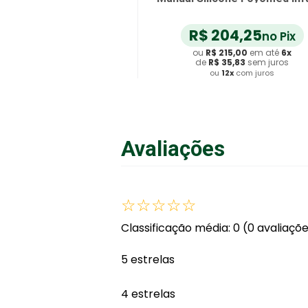
R$
204
,
25
no Pix
ou
R$
215
,
00
em até
6
x
de
R$
35
,
83
sem juros
ou
12
x
com juros
Adicionar ao Carrinho
Avaliações
☆
☆
☆
☆
☆
Classificação média: 0
(0 avaliaçõ
5 estrelas
4 estrelas