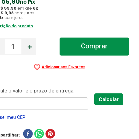
56
,
90
no Pix
R$
59
,
90
em até
6
x
R$
9
,
98
sem juros
2
x
com juros
rição do produto
－
＋
Comprar
sei meu CEP
artilhar