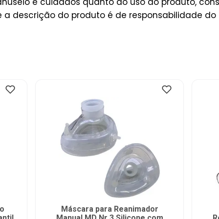
useio e cuidados quanto ao uso do produto, consu
a descrição do produto é de responsabilidade do 
io
Máscara para Reanimador
ntil
Manual MD Nr 3 Silicone com
R