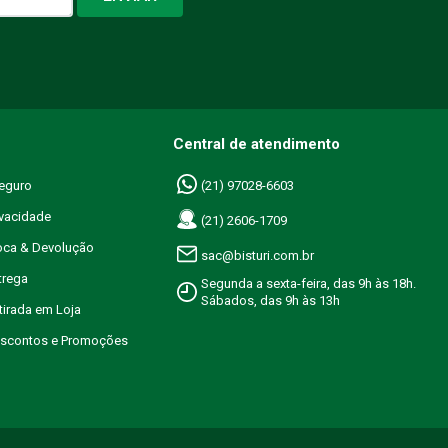
Central de atendimento
eguro
(21) 97028-6603
ivacidade
(21) 2606-1709
roca & Devolução
sac@bisturi.com.br
trega
Segunda a sexta-feira, das 9h às 18h.
Sábados, das 9h às 13h
etirada em Loja
Descontos e Promoções