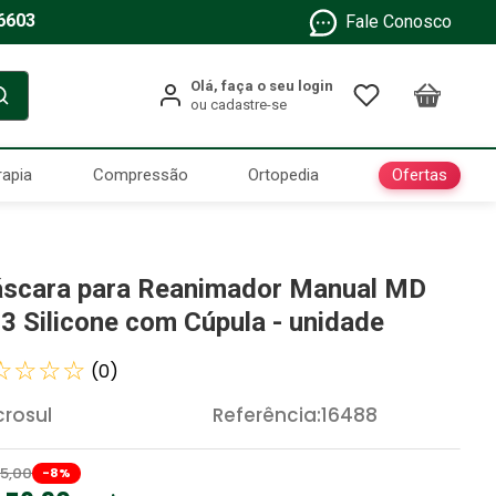
6603
Fale Conosco
Ofertas
rapia
Compressão
Ortopedia
scara para Reanimador Manual MD
 3 Silicone com Cúpula - unidade
☆
☆
☆
☆
(
0
)
rosul
Referência
:
16488
5
,
00
-
8
%