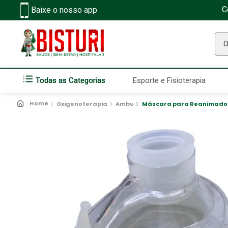
C
Baixe o nosso app
O q
Todas as Categorias
Esporte e Fisioterapia
Oxigenoterapia
Ambu
Máscara para Reanimador 