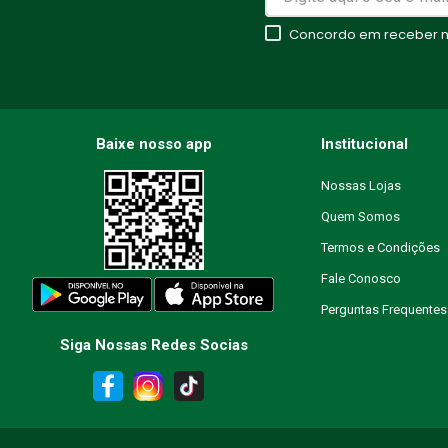
★
★
★
★
★
Concordo em receber no
Seu nome
Endereço de email
Baixe nosso app
Institucional
Nossas Lojas
Quem Somos
Escreva uma avaliação
Termos e Condições
Fale Conosco
Perguntas Frequentes
Siga Nossas Redes Socias
ENVIAR AVALIAÇÃO