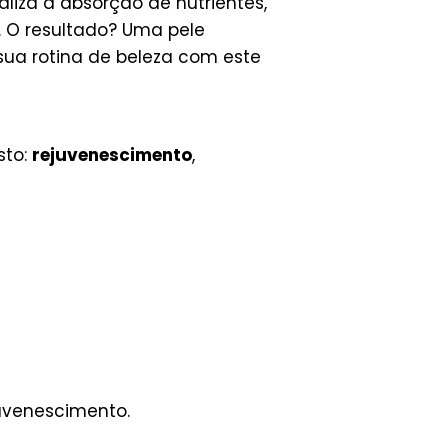
ializa a absorção de nutrientes,
 O resultado? Uma pele
 sua rotina de beleza com este
sto:
rejuvenescimento
,
uvenescimento.