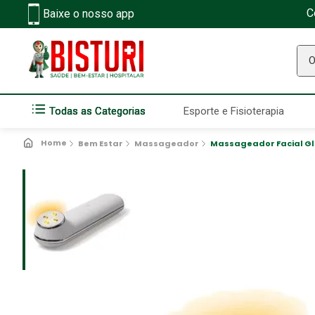
C
Baixe o nosso app
O q
Todas as Categorias
Esporte e Fisioterapia
Bem Estar
Massageador
Massageador Facial Glo