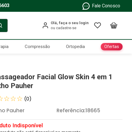
6603
Fale Conosco
Ofertas
rapia
Compressão
Ortopedia
ssageador Facial Glow Skin 4 em 1
tho Pauher
☆
☆
☆
☆
(
0
)
ho Pauher
Referência
:
18665