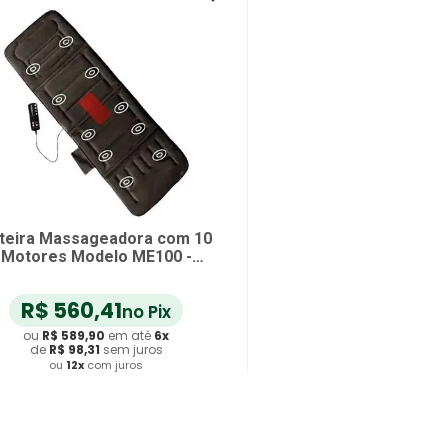
teira Massageadora com 10
Motores Modelo ME100 -
unidade
R$
560
,
41
no Pix
ou
R$
589
,
90
em até
6
x
de
R$
98
,
31
sem juros
ou
12
x
com juros
Adicionar ao Carrinho