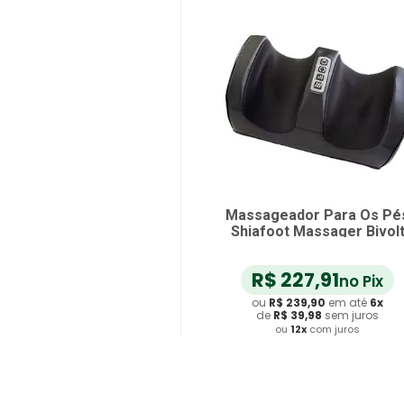
Massageador Para Os Pé
Shiafoot Massager Bivol
R$
227
,
91
no Pix
ou
R$
239
,
90
em até
6
x
de
R$
39
,
98
sem juros
ou
12
x
com juros
Adicionar ao Carrinho