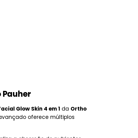
o Pauher
cial Glow Skin 4 em 1
da
Ortho
e avançado oferece múltiplos