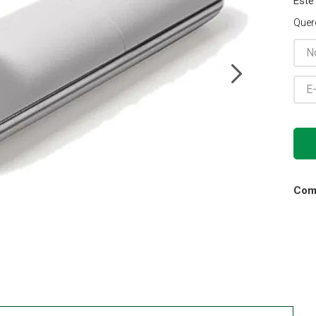
Este
Cadeira Banho
Quer
10
º
Comp