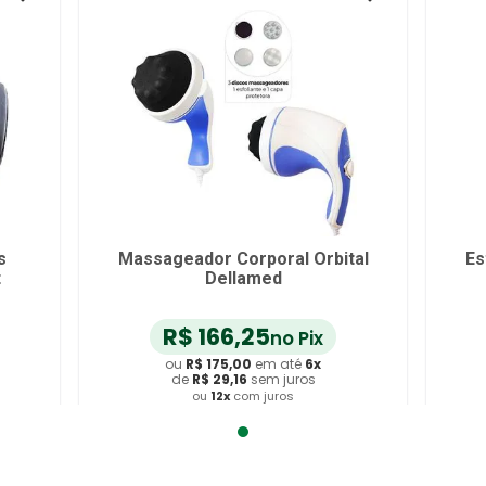
s
Massageador Corporal Orbital
Es
t
Dellamed
R$
166
,
25
no Pix
ou
R$
175
,
00
em até
6
x
de
R$
29
,
16
sem juros
ou
12
x
com juros
Adicionar ao Carrinho