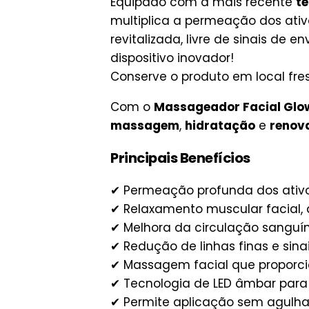
Equipado com a mais recente
t
multiplica a permeação dos ati
revitalizada, livre de sinais de
dispositivo inovador!
Conserve o produto em local fre
Com o
Massageador Facial Glo
massagem
,
hidratação
e
renov
Principais Benefícios
✔ Permeação profunda dos ativos
✔ Relaxamento muscular facial,
✔ Melhora da circulação sanguíne
✔ Redução de linhas finas e sina
✔ Massagem facial que proporci
✔ Tecnologia de LED âmbar para
✔ Permite aplicação sem agulhas