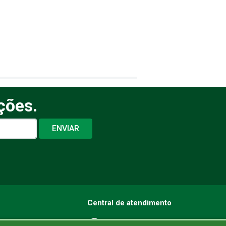
ções.
ENVIAR
Central de atendimento
eguro
(21) 97028-6603