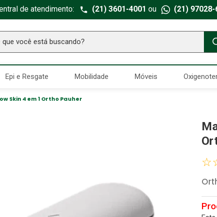
entral de atendimento:
(21) 3601-4001
ou
(21) 97028-
ue você está buscando?
TERMOS MAIS BUSCADOS
Epi e Resgate
Mobilidade
Móveis
Oxigenote
Seringa Insulina
1
º
Fralda Geriatrica
2
º
w Skin 4 em 1 Ortho Pauher
Luva Latex
3
º
Ma
Littmann
4
º
Or
Estetoscopio Littmann
5
º
☆
Aparelho Pressão
6
º
Ort
Absorvente Geriatrico
7
º
Gaze Esteril
8
º
Gaze
9
º