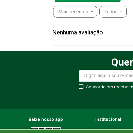
Mais recentes
Todos
Adicionar avaliação
Nenhuma avaliação
Título
Quer
Avalie o produto de 1 a 5 estr
★
★
★
★
★
Concordo em receber no
Seu nome
Endereço de email
Baixe nosso app
Institucional
Nossas Lojas