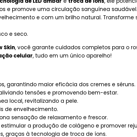
ecnologia de LED âmbar
e
troca de íons
, ele potenc
vos e promove uma circulação sanguínea saudável.
 envelhecimento e com um brilho natural. Transforme
sco e seco.
w Skin
, você garante cuidados completos para o ro
ação celular
, tudo em um único aparelho!
, garantindo maior eficácia dos cremes e séruns.
 aliviando tensões e promovendo bem-estar.
a local, revitalizando a pele.
is de envelhecimento.
ona sensação de relaxamento e frescor.
 estimular a produção de colágeno e promover rej
, graças à tecnologia de troca de íons.