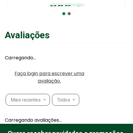
R$
25
,
55
no Pix
ou
R$
26
,
90
em até
6
x
de
R$
4
,
48
sem juros
ou
12
x
com juros
Avaliações
Adicionar ao Carrinho
Carregando…
Faça login para escrever uma
avaliação.
Mais recentes
Todos
Carregando avaliações…