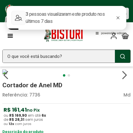
Baixe nosso APP e aproveite as
Baixar agora
ofertas.
O que você está buscando?
TERMOS MAIS BUSCADOS
Seringa Insulina
1
º
Cortador de Anel MD
Fralda Geriatrica
2
º
Referência
:
7736
Md
Luva Latex
3
º
R$
161
,
41
no Pix
Estetoscopio Littmann
4
º
ou
R$
169
,
90
em até
6
x
de
R$
28
,
31
sem juros
Aparelho Pressão
5
º
ou
12
x
com juros
Littmann
Descrição do produto
6
º