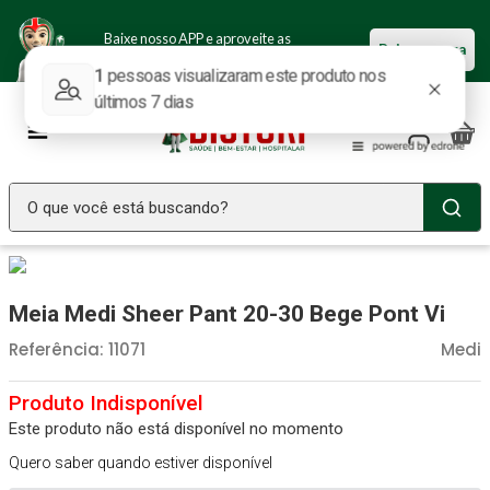
Baixe nosso APP e aproveite as
Baixar agora
ofertas.
O que você está buscando?
TERMOS MAIS BUSCADOS
Seringa Insulina
1
º
Meia Medi Sheer Pant 20-30 Bege Pont Vi
Fralda Geriatrica
2
º
Referência
:
11071
Medi
Luva Latex
3
º
Estetoscopio Littmann
4
º
Este produto não está disponível no momento
Littmann
5
º
Quero saber quando estiver disponível
Absorvente Geriatrico
6
º