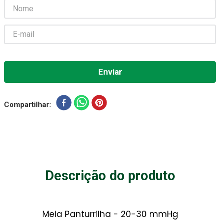
Gaze Esteril
7
º
Aparelho Pressão
8
º
Cadeira Banho
9
º
Gaze
10
º
Compartilhar
Descrição do produto
Meia Panturrilha - 20-30 mmHg