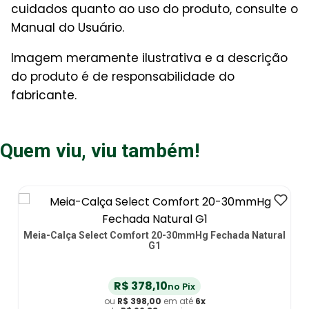
cuidados quanto ao uso do produto, consulte o
Manual do Usuário.
Imagem meramente ilustrativa e a descrição
do produto é de responsabilidade do
fabricante.
Quem viu, viu também!
ral
Meia 3/4 Select Comfort Premium Sigvaris - 20-30mmHg
- Natural - Fechada - P2
R$
283
,
10
no Pix
ou
R$
298
,
00
em até
6
x