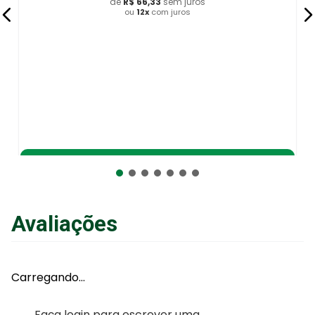
de
R$
49
,
66
sem juros
ou
12
x
com juros
Adicionar ao Carrinho
Avaliações
Carregando…
Faça login para escrever uma