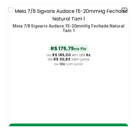
Meia 7/8 Sigvaris Audace 15-20mmHg Fechada Natural
Tam 1
R$
175
,
75
no Pix
ou
R$
185
,
00
em até
6
x
de
R$
30
,
83
sem juros
ou
12
x
com juros
Adicionar ao Carrinho