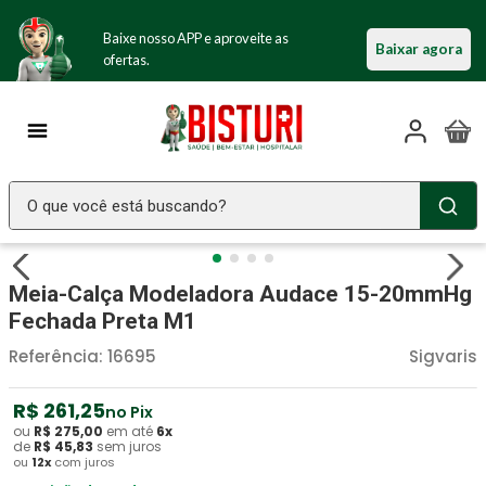
Baixe nosso APP e aproveite as
Baixar agora
ofertas.
O que você está buscando?
TERMOS MAIS BUSCADOS
Meia-Calça Modeladora Audace 15-20mmHg
Seringa Insulina
1
º
Fechada Preta M1
Fralda Geriatrica
2
º
Referência
:
16695
Sigvaris
Luva Latex
3
º
Littmann
R$
261
4
º
,
25
no Pix
ou
R$
275
,
00
em até
6
x
Absorvente Geriatrico
5
º
de
R$
45
,
83
sem juros
ou
12
x
com juros
Estetoscopio Littmann
6
º