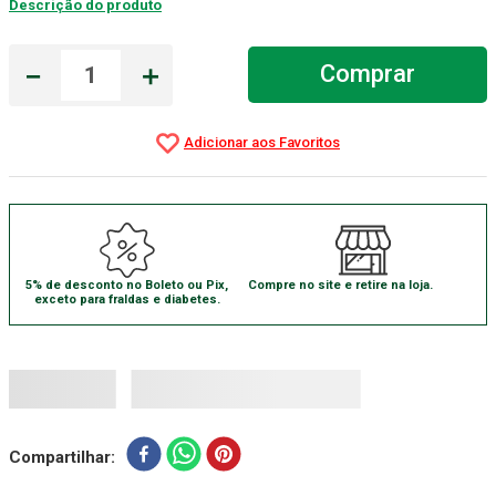
Descrição do produto
Aparelho Pressão
7
º
－
＋
Comprar
Gaze Esteril
8
º
Curativo
9
º
Gaze
10
º
5% de desconto no Boleto ou Pix,
Compre no site e retire na loja.
exceto para fraldas e diabetes.
Compartilhar