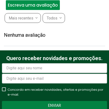
Escreva uma avaliação
Mais recentes
Todos
Adicionar avaliação
Nenhuma avaliação
Título
Quero receber novidades e promoções.
Avalie o produto de 1 a 5
estrelas
★
★
★
★
★
Seu nome
Concordo em receber novidades, ofertas e promoções por
e-mail.
ENVIAR