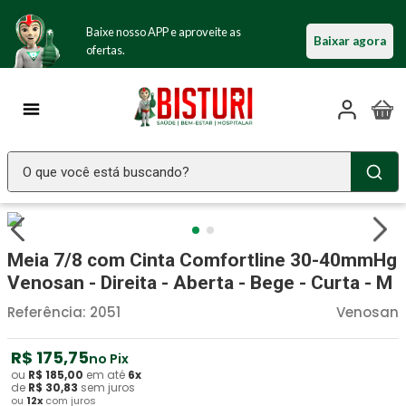
Baixe nosso APP e aproveite as
Baixar agora
ofertas.
O que você está buscando?
TERMOS MAIS BUSCADOS
Seringa Insulina
1
º
Meia 7/8 com Cinta Comfortline 30-40mmHg
Fralda Geriatrica
2
º
Venosan - Direita - Aberta - Bege - Curta - M
Luva Latex
3
º
Referência
:
2051
Venosan
Estetoscopio Littmann
4
º
R$
175
,
75
no Pix
Aparelho Pressão
5
º
ou
R$
185
,
00
em até
6
x
de
R$
30
,
83
sem juros
ou
12
x
com juros
Littmann
6
º