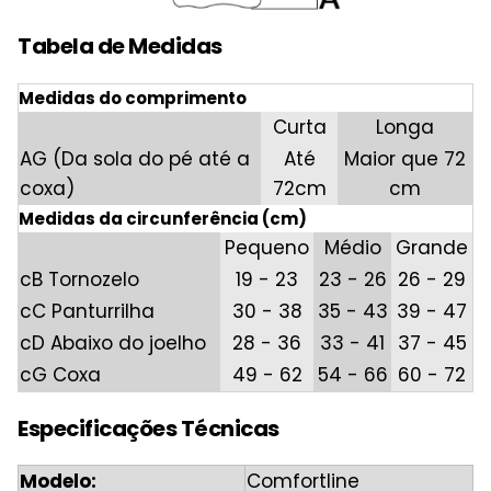
Tabela de Medidas
Medidas do comprimento
Curta
Longa
AG (Da sola do pé até a
Até
Maior que 72
coxa)
72cm
cm
Medidas da circunferência (cm)
Pequeno
Médio
Grande
cB Tornozelo
19 - 23
23 - 26
26 - 29
cC Panturrilha
30 - 38
35 - 43
39 - 47
cD Abaixo do joelho
28 - 36
33 - 41
37 - 45
cG Coxa
49 - 62
54 - 66
60 - 72
Especificações Técnicas
Modelo:
Comfortline