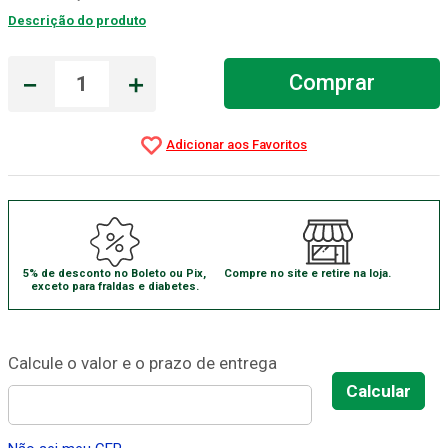
Descrição do produto
Absorvente Geriatrico
7
º
Gaze Esteril
8
º
－
＋
Comprar
Cadeira Banho
9
º
Gaze
10
º
5% de desconto no Boleto ou Pix,
Compre no site e retire na loja.
exceto para fraldas e diabetes.