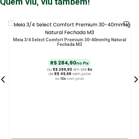
Quem viu, viu também!
Meia 3/4 Select Comfort Premium 30-40mmHg Natural
Fechada M3
R$
284
,
90
no Pix
ou
R$
299
,
90
em até
6
x
de
R$
49
,
98
sem juros
ou
12
x
com juros