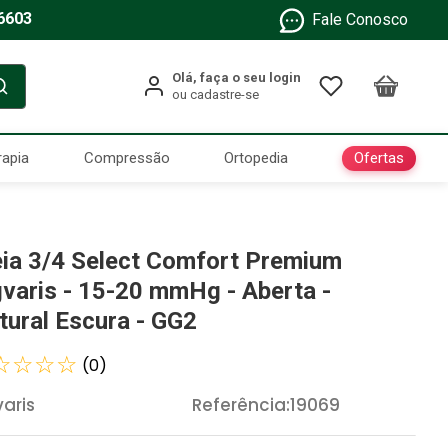
6603
Fale Conosco
Ofertas
rapia
Compressão
Ortopedia
ia 3/4 Select Comfort Premium
gvaris - 15-20 mmHg - Aberta -
tural Escura - GG2
☆
☆
☆
☆
(
0
)
varis
Referência
:
19069