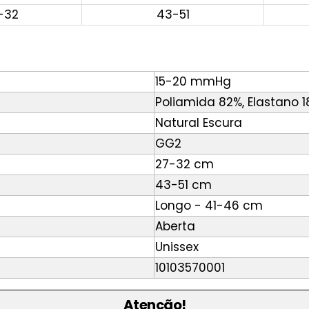
-32
43-51
15-20 mmHg
Poliamida 82%, Elastano 
Natural Escura
GG2
27-32 cm
43-51 cm
Longo - 41-46 cm
Aberta
Unissex
10103570001
Atenção!