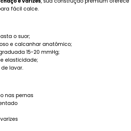
nchaço e varizes
, sua construção premium oferece 
ra fácil calce.
asta o suor;
oso e calcanhar anatômico;
graduada 15-20 mmHg;
e elasticidade;
 de lavar.
o nas pernas
sentado
varizes