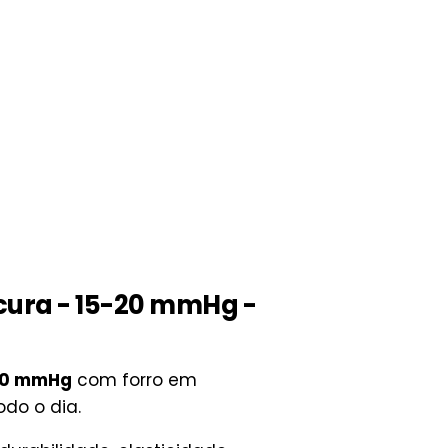
scura - 15-20 mmHg -
20 mmHg
com forro em
do o dia.