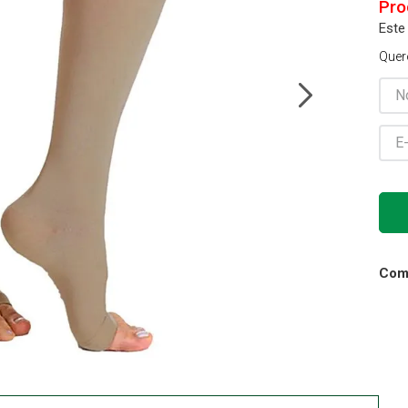
Este
Cadeira Banho
10
º
Quer
Comp