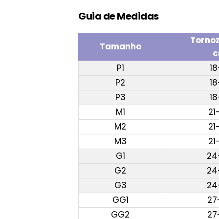
Guia de Medidas
Tornoz
Tamanho
P1
18
P2
18
P3
18
M1
21
M2
21
M3
21
G1
24
G2
24
G3
24
GG1
27
GG2
27