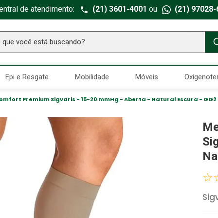
entral de atendimento:
(21) 3601-4001
ou
(21) 97028-
ue você está buscando?
TERMOS MAIS BUSCADOS
Epi e Resgate
Mobilidade
Móveis
Oxigenote
Seringa Insulina
1
º
Fralda Geriatrica
2
º
Comfort Premium Sigvaris - 15-20 mmHg - Aberta - Natural Escura - GG2
Luva Latex
3
º
Me
Littmann
4
º
Si
Estetoscopio Littmann
5
º
Na
Aparelho Pressão
6
º
☆
Absorvente Geriatrico
7
º
Sig
Gaze Esteril
8
º
Gaze
9
º