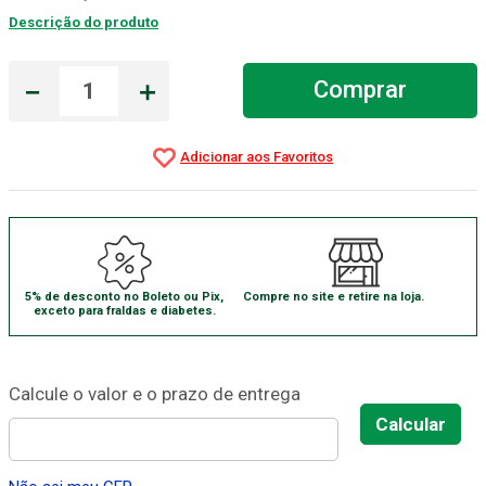
Descrição do produto
Gaze Esteril
7
º
Aparelho Pressão
8
º
－
＋
Comprar
Cadeira Banho
9
º
Gaze
10
º
5% de desconto no Boleto ou Pix,
Compre no site e retire na loja.
exceto para fraldas e diabetes.