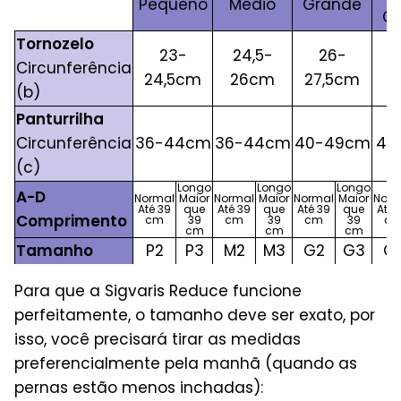
Pequeno
Médio
Grande
G
Tornozelo
23-
24,5-
26-
2
Circunferência
24,5cm
26cm
27,5cm
(b)
Panturrilha
Circunferência
36-44cm
36-44cm
40-49cm
45
(c)
Longo
Longo
Longo
A-D
Normal
Maior
Normal
Maior
Normal
Maior
Norm
Até 39
que
Até 39
que
Até 39
que
Até 
Comprimento
cm
39
cm
39
cm
39
c
cm
cm
cm
Tamanho
P2
P3
M2
M3
G2
G3
G
Para que a Sigvaris Reduce funcione
perfeitamente, o tamanho deve ser exato, por
isso, você precisará tirar as medidas
preferencialmente pela manhã (quando as
pernas estão menos inchadas):