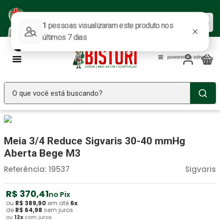
Baixe nosso APP e aproveite as
Baixar agora
ofertas.
O que você está buscando?
TERMOS MAIS BUSCADOS
Seringa Insulina
1
º
Meia 3/4 Reduce Sigvaris 30-40 mmHg
Fralda Geriatrica
2
º
Aberta Bege M3
Luva Latex
3
º
Referência
:
19537
Sigvaris
Estetoscopio Littmann
4
º
R$
370
,
41
no Pix
Littmann
5
º
ou
R$
389
,
90
em até
6
x
de
R$
64
,
98
sem juros
ou
12
x
com juros
Absorvente Geriatrico
6
º