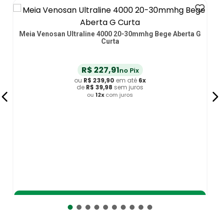
Meia Venosan Ultraline 4000 20-30mmhg Bege Aberta G
Curta
R$
227
,
91
no Pix
ou
R$
239
,
90
em até
6
x
de
R$
39
,
98
sem juros
ou
12
x
com juros
Adicionar ao Carrinho