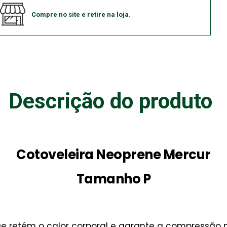
Compre no site e retire na loja.
Descrição do produto
Cotoveleira Neoprene Mercur
Tamanho P
 retém o calor corporal e garante a compressão n