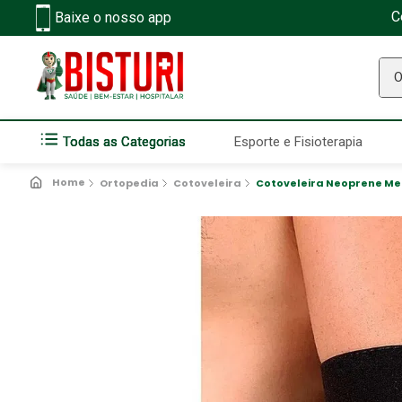
C
Baixe o nosso app
O q
Todas as Categorias
Esporte e Fisioterapia
Ortopedia
Cotoveleira
Cotoveleira Neoprene Me