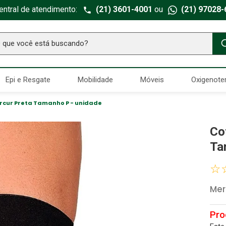
entral de atendimento:
(21) 3601-4001
ou
(21) 97028-
ue você está buscando?
TERMOS MAIS BUSCADOS
Epi e Resgate
Mobilidade
Móveis
Oxigenote
Seringa Insulina
1
º
Fralda Geriatrica
2
º
rcur Preta Tamanho P - unidade
Luva Latex
3
º
Co
Estetoscopio Littmann
4
º
Ta
Littmann
5
º
☆
Absorvente Geriatrico
6
º
Mer
Gaze Esteril
7
º
Aparelho Pressão
8
º
Cadeira Banho
9
º