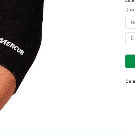
Este
Gaze
Quer
10
º
Comp