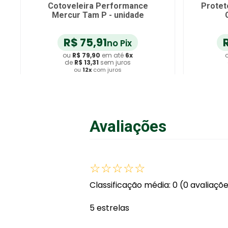
Cotoveleira Performance
Protet
Mercur Tam P - unidade
R$
75
,
91
no Pix
ou
R$
79
,
90
em até
6
x
de
R$
13
,
31
sem juros
ou
12
x
com juros
Adicionar ao Carrinho
A
Avaliações
☆
☆
☆
☆
☆
Classificação média: 0
(0 avaliaçõ
5 estrelas