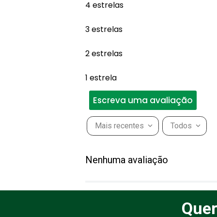
4 estrelas
3 estrelas
2 estrelas
1 estrela
Escreva uma avaliação
Mais recentes
Todos
Adicionar avaliação
Nenhuma avaliação
Título
Quer
Avalie o produto de 1 a 5 estr