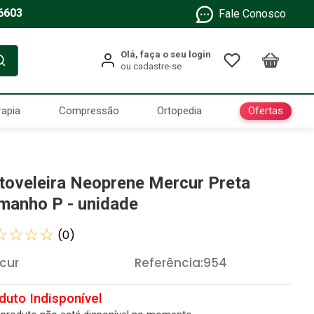
6603
Fale Conosco
Ofertas
rapia
Compressão
Ortopedia
toveleira Neoprene Mercur Preta
manho P - unidade
☆
☆
☆
☆
(
0
)
cur
Referência
:
954