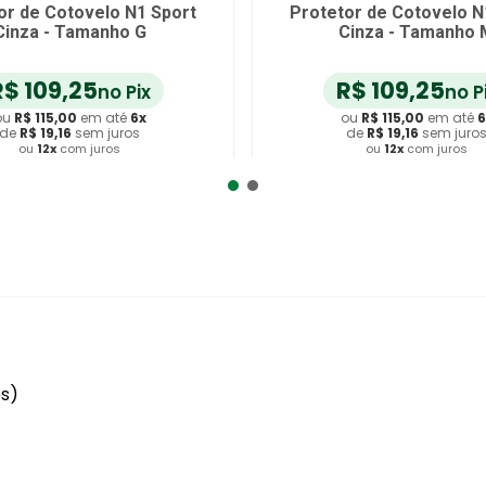
or de Cotovelo N1 Sport
Protetor de Cotovelo N
Cinza - Tamanho G
Cinza - Tamanho 
R$
109
,
25
R$
109
,
25
no Pix
no P
ou
R$
115
,
00
em até
6
x
ou
R$
115
,
00
em até
6
de
R$
19
,
16
sem juros
de
R$
19
,
16
sem juro
ou
12
x
com juros
ou
12
x
com juros
dicionar ao Carrinho
Adicionar ao Carrin
es)