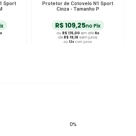
1 Sport
Protetor de Cotovelo N1 Sport
M
Cinza - Tamanho P
R$
109
,
25
ix
no Pix
x
ou
R$
115
,
00
em até
6
x
s
de
R$
19
,
16
sem juros
ou
12
x
com juros
ho
Adicionar ao Carrinho
0%