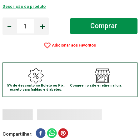
Descrição do produto
Absorvente Geriatrico
7
º
Gaze Esteril
8
º
－
＋
Comprar
Gaze
9
º
Cadeira Banho
10
º
5% de desconto no Boleto ou Pix,
Compre no site e retire na loja.
exceto para fraldas e diabetes.
Compartilhar