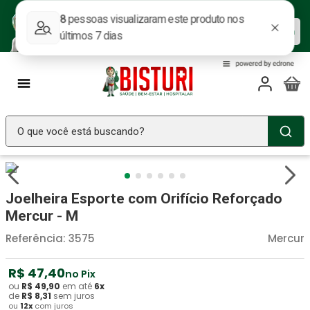
Baixe nosso APP e aproveite as
Baixar agora
ofertas.
O que você está buscando?
TERMOS MAIS BUSCADOS
Seringa Insulina
1
º
Joelheira Esporte com Orifício Reforçado
Fralda Geriatrica
2
º
Mercur - M
Luva Latex
3
º
Referência
:
3575
Mercur
Littmann
4
º
R$
47
,
40
no Pix
Estetoscopio Littmann
5
º
ou
R$
49
,
90
em até
6
x
de
R$
8
,
31
sem juros
ou
12
x
com juros
Aparelho Pressão
6
º