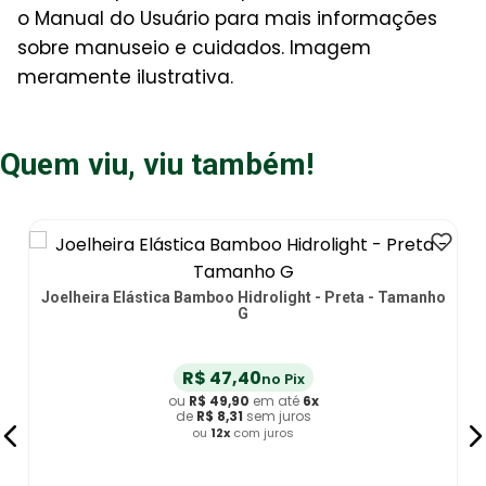
o Manual do Usuário para mais informações
sobre manuseio e cuidados. Imagem
meramente ilustrativa.
Quem viu, viu também!
Joelheira Elástica Bamboo Hidrolight - Preta - Tamanho
G
R$
47
,
40
no Pix
ou
R$
49
,
90
em até
6
x
de
R$
8
,
31
sem juros
ou
12
x
com juros