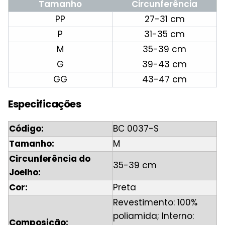
Tamanho
Circunferência
PP
27-31 cm
P
31-35 cm
M
35-39 cm
G
39-43 cm
GG
43-47 cm
Especificações
Código:
BC 0037-S
Tamanho:
M
Circunferência do
35-39 cm
Joelho:
Cor:
Preta
Revestimento: 100%
poliamida; Interno:
Composição: