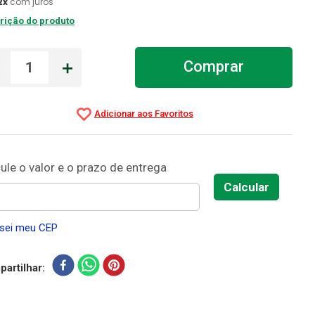
2
x
com juros
rição do produto
－
＋
Comprar
sei meu CEP
artilhar