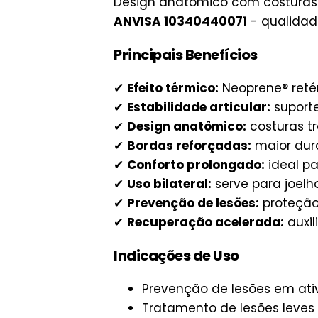
Design anatômico com costuras e
ANVISA 10340440071
- qualidade
Principais Benefícios
✔
Efeito térmico:
Neoprene® retém
✔
Estabilidade articular:
suporte
✔
Design anatômico:
costuras tr
✔
Bordas reforçadas:
maior dura
✔
Conforto prolongado:
ideal pa
✔
Uso bilateral:
serve para joelho
✔
Prevenção de lesões:
proteção
✔
Recuperação acelerada:
auxil
Indicações de Uso
Prevenção de lesões em ati
Tratamento de lesões leves 