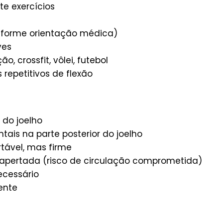
te exercícios
nforme orientação médica)
ves
o, crossfit, vôlei, futebol
repetitivos de flexão
a do joelho
ntais na parte posterior do joelho
rtável, mas firme
o apertada (risco de circulação comprometida)
ecessário
ente