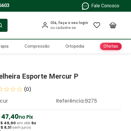
6603
Fale Conosco
Ofertas
rapia
Compressão
Ortopedia
elheira Esporte Mercur P
☆
☆
☆
☆
(
0
)
cur
Referência
:
9275
47
,
40
no Pix
R$
49
,
90
em até
6
x
R$
8
,
31
sem juros