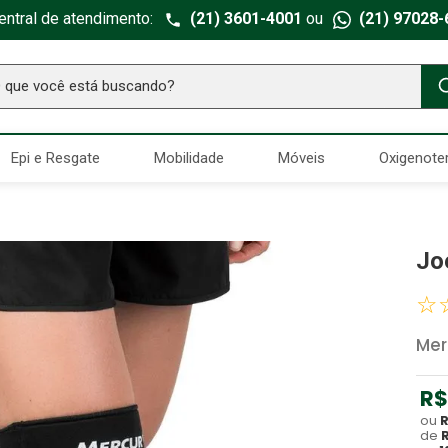
entral de atendimento:
(21) 3601-4001
ou
(21) 97028-
ue você está buscando?
TERMOS MAIS BUSCADOS
Epi e Resgate
Mobilidade
Móveis
Oxigenote
Seringa Insulina
1
º
Fralda Geriatrica
2
º
Luva Latex
3
º
Jo
Littmann
4
º
☆
Estetoscopio Littmann
5
º
Aparelho Pressão
6
º
Mer
Absorvente Geriatrico
7
º
R$
Gaze Esteril
8
º
ou
de
Gaze
9
º