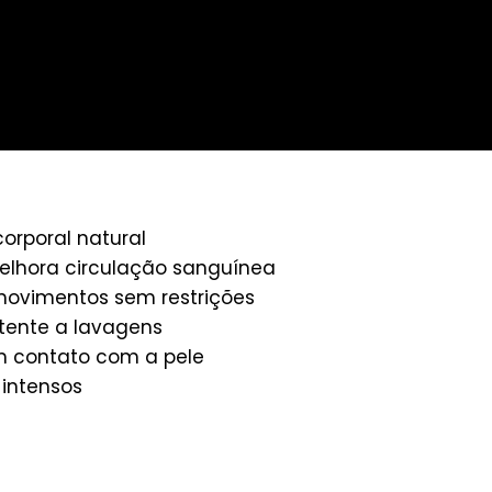
orporal natural
lhora circulação sanguínea
vimentos sem restrições
stente a lavagens
m contato com a pele
 intensos