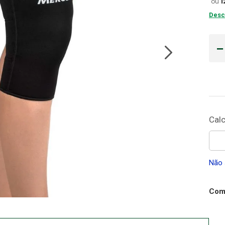
ou
1
Desc
Cadeira Banho
10
º
Não 
Comp