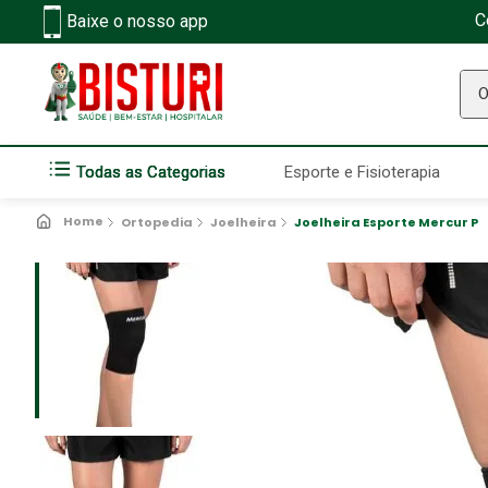
C
Baixe o nosso app
O q
Todas as Categorias
Esporte e Fisioterapia
Ortopedia
Joelheira
Joelheira Esporte Mercur P