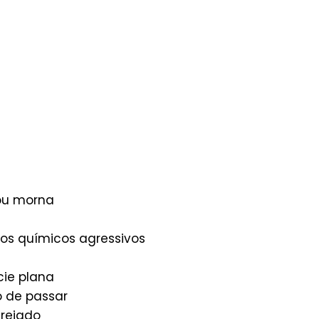
ou morna
tos químicos agressivos
ie plana
o de passar
rejado