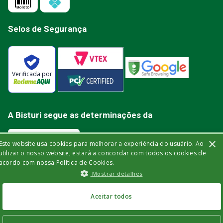
Selos de Segurança
Verificada por
A Bisturi segue as determinações da
×
Este website usa cookies para melhorar a experiência do usuário. Ao
utilizar o nosso website, estará a concordar com todos os cookies de
acordo com nossa Política de Cookies.
Bisturi Distribuidora de Material Hospitalar Ltda | Rua Miguel de Frias, 150 -
Mostrar detalhes
loja | Icaraí | Niterói - Rio de Janeiro | CEP: 24.220-003 | CNPJ: 32.561.144/0001-
R$
345
,
00
-
13
%
03 | Insc. Est.: 84.147.982 | Telefone: (21) 2606-1709. © 2021 bisturi.com.br.
Todos os Direitos Reservados. As informações aqui apresentadas não
R$
284
,
90
no Pix
devem ser utilizadas para automedicação e não substituem, de forma
Aceitar todos
ou
R$
299
,
90
em até
6
x
alguma, as orientações fornecidas por profissionais da área médica. Apenas
um médico está qualificado para diagnosticar problemas de saúde e
de
R$
49
,
98
sem juros
prescrever tratamentos adequados.
ou
12
x
com juros