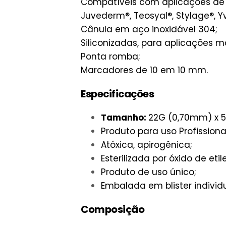
Compatíveis com aplicações de á
Juvederm®, Teosyal®, Stylage®, Yv
Cânula em aço inoxidável 304;
Siliconizadas, para aplicações m
Ponta romba;
Marcadores de 10 em 10 mm.
Especificações
Tamanho:
22G (0,70mm) x 
Produto para uso Profissiona
Atóxica, apirogênica;
Esterilizada por óxido de etil
Produto de uso único;
Embalada em blister individ
Composição