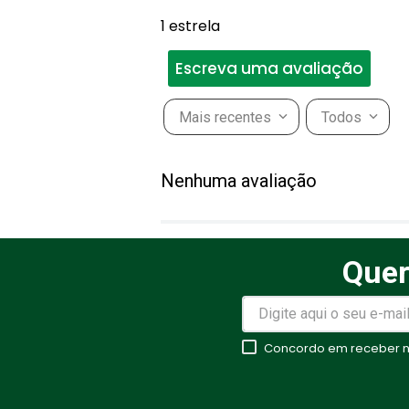
1 estrela
Escreva uma avaliação
Mais recentes
Todos
Adicionar avaliação
Nenhuma avaliação
Título
Quer
Avalie o produto de 1 a 5 estr
★
★
★
★
★
Concordo em receber no
Seu nome