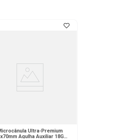
icrocânula Ultra-Premium
x70mm Agulha Auxiliar 18Gx1