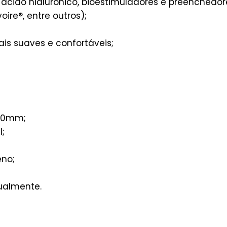
cido hialurônico, bioestimuladores e preenchedore
oire®, entre outros);
ais suaves e confortáveis;
50mm;
l;
eno;
ualmente.