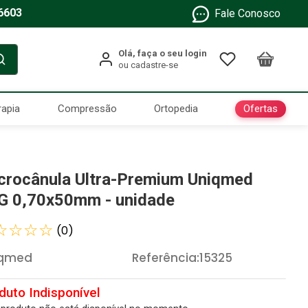
6603
Fale Conosco
Ofertas
rapia
Compressão
Ortopedia
crocânula Ultra-Premium Uniqmed
G 0,70x50mm - unidade
☆
☆
☆
☆
(
0
)
iqmed
Referência
:
15325