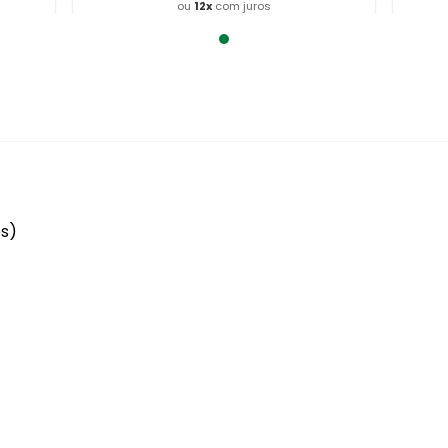
ou
12
x
com juros
Adicionar ao Carrinho
es)