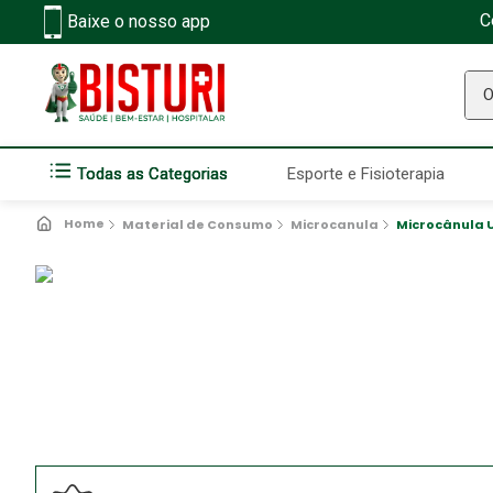
C
Baixe o nosso app
O q
Todas as Categorias
Esporte e Fisioterapia
Material de Consumo
Microcanula
Microcânula 