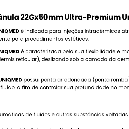
ânula 22Gx50mm Ultra-Premium 
UNIQMED
é indicada para injeções intradérmicas at
ente para procedimentos estéticos.
UNIQMED
é caracterizada pela sua flexibilidade e m
ermis reticular), deslizando sob a camada da der
 UNIQMED
possui ponta arredondada (ponta romba
fluído, a fim de controlar sua profundidade no m
aumáticas de fluidos e outras substâncias voltada