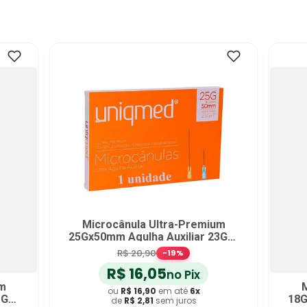
Microcânula Ultra-Premium
25Gx50mm Agulha Auxiliar 23Gx1
- unidade
R$
20
,
90
-
19
%
R$
16
,
05
no Pix
um
M
ou
R$
16
,
90
em até
6
x
1Gx1
18G
de
R$
2
,
81
sem juros