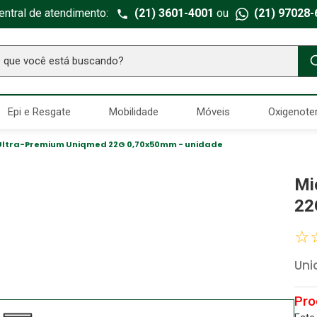
entral de atendimento:
(21) 3601-4001
ou
(21) 97028-
ue você está buscando?
TERMOS MAIS BUSCADOS
Epi e Resgate
Mobilidade
Móveis
Oxigenote
Seringa Insulina
1
º
Fralda Geriatrica
2
º
Ultra-Premium Uniqmed 22G 0,70x50mm - unidade
Luva Latex
3
º
Mi
Estetoscopio Littmann
4
º
22
Littmann
5
º
☆
Absorvente Geriatrico
6
º
Un
Gaze Esteril
7
º
Aparelho Pressão
8
º
Cadeira Banho
9
º