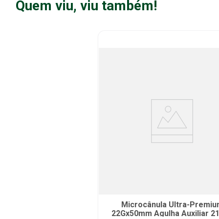
Quem viu, viu também!
Microcânula Ultra-Premi
22Gx50mm Agulha Auxiliar 2