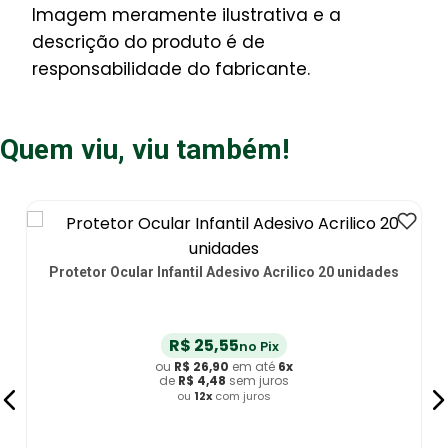
Imagem meramente ilustrativa e a
descrição do produto é de
responsabilidade do fabricante.
Quem viu, viu também!
des
Protetor Ocular Adulto Cremer Bege - 12 unidades
R$
20
,
90
no Pix
ou
R$
22
,
00
em até
6
x
de
R$
3
,
66
sem juros
ou
12
x
com juros