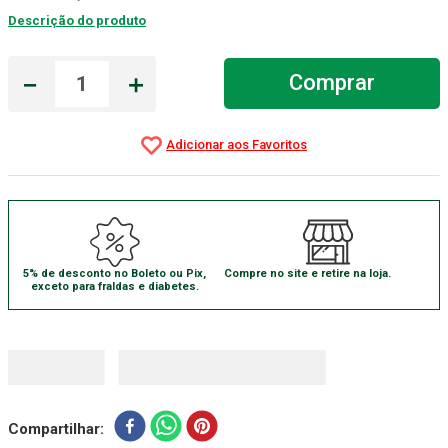
Descrição do produto
Aparelho Pressão
7
º
Gaze Esteril
8
º
－
＋
Comprar
Curativo
9
º
Gaze
10
º
5% de desconto no Boleto ou Pix,
Compre no site e retire na loja.
exceto para fraldas e diabetes.
Compartilhar