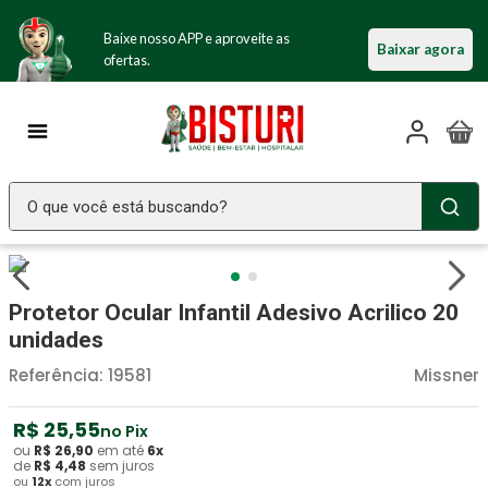
Baixe nosso APP e aproveite as
Baixar agora
ofertas.
O que você está buscando?
TERMOS MAIS BUSCADOS
Seringa Insulina
1
º
Protetor Ocular Infantil Adesivo Acrilico 20
Fralda Geriatrica
2
º
unidades
Luva Latex
3
º
Referência
:
19581
Missner
Littmann
4
º
R$
25
,
55
no Pix
Absorvente Geriatrico
5
º
ou
R$
26
,
90
em até
6
x
de
R$
4
,
48
sem juros
ou
12
x
com juros
Estetoscopio Littmann
6
º