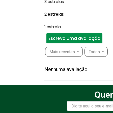
3 estrelas
2 estrelas
1 estrela
Escreva uma avaliação
Mais recentes
Todos
Adicionar avaliação
Nenhuma avaliação
Título
Quer
Avalie o produto de 1 a 5 estr
★
★
★
★
★