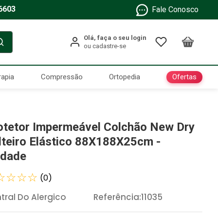
6603
Fale Conosco
Ofertas
rapia
Compressão
Ortopedia
otetor Impermeável Colchão New Dry
lteiro Elástico 88X188X25cm -
idade
☆
☆
☆
☆
(
0
)
tral Do Alergico
Referência
:
11035