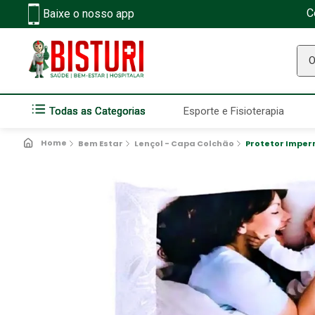
C
Baixe o nosso app
O q
Todas as Categorias
Esporte e Fisioterapia
Bem Estar
Lençol - Capa Colchão
Protetor Imper