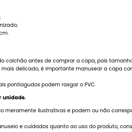
;
nizado;
5cm.
o colchão antes de comprar a capa, pois tamanho 
al mais delicado, é importante manusear a capa c
is pontiagudos podem rasgar o PVC.
r unidade.
são meramente ilustrativas e podem ou não corres
useio e cuidados quanto ao uso do produto, consu