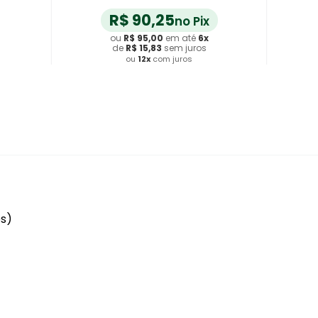
R$
90
,
25
no Pix
ou
R$
95
,
00
em até
6
x
de
R$
15
,
83
sem juros
ou
12
x
com juros
Adicionar ao Carrinho
es)