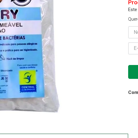
Este
Cadeira Banho
10
º
Quer
Comp