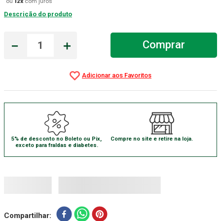
ou
12
x
com juros
Descrição do produto
Gaze Esteril
7
º
Aparelho Pressão
8
º
－
＋
Comprar
Cadeira Banho
9
º
Gaze
10
º
5% de desconto no Boleto ou Pix,
Compre no site e retire na loja.
exceto para fraldas e diabetes.
Compartilhar