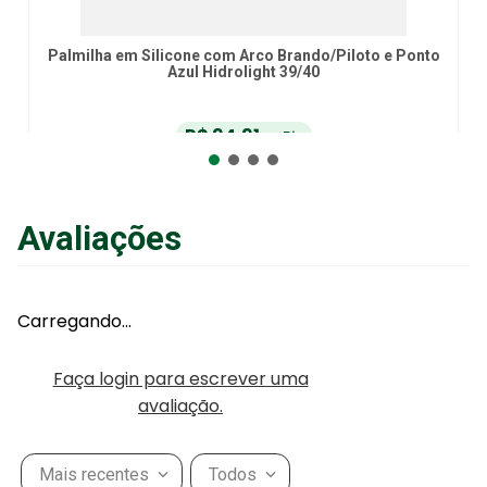
Palmilha em Silicone com Arco Brando/Piloto e Ponto
Azul Hidrolight 39/40
R$
94
,
91
no Pix
ou
R$
99
,
90
em até
6
x
de
R$
16
,
65
sem juros
ou
12
x
com juros
Avaliações
Adicionar ao Carrinho
Carregando…
Faça login para escrever uma
avaliação.
Mais recentes
Todos