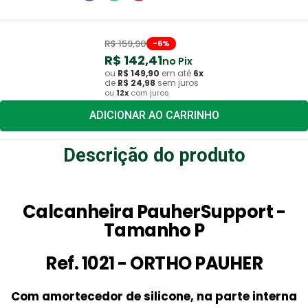
R$
159
,
90
-
6
%
R$
142
,
41
no Pix
ou
R$
149
,
90
em até
6
x
de
R$
24
,
98
sem juros
ou
12
x
com juros
ADICIONAR AO CARRINHO
Descrição do produto
Calcanheira PauherSupport -
Tamanho P
Ref. 1021 - ORTHO PAUHER
Com amortecedor de silicone, na parte interna