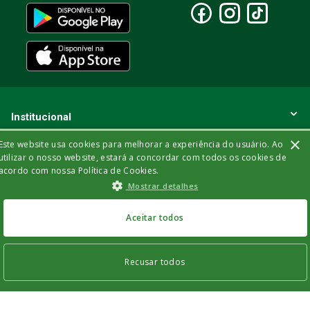
Institucional
×
Este website usa cookies para melhorar a experiência do usuário. Ao
Vendas on-line
utilizar o nosso website, estará a concordar com todos os cookies de
acordo com nossa Política de Cookies.
Políticas
Mostrar detalhes
Atendimento
Aceitar todos
Formas de Pagamento
Recusar todos
Parcele em até 6x sem juros nos cartões de crédito