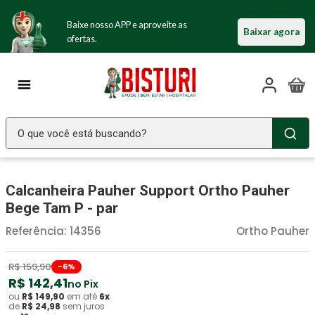
Baixe nosso APP e aproveite as
Baixar agora
ofertas.
O que você está buscando?
TERMOS MAIS BUSCADOS
Calcanheira Pauher Support Ortho Pauher
Seringa Insulina
1
º
Bege Tam P - par
Fralda Geriatrica
2
º
Referência
:
14356
Ortho Pauher
Luva Latex
3
º
Estetoscopio Littmann
4
º
R$
159
,
90
-
6
%
R$
142
,
41
no Pix
Littmann
5
º
ou
R$
149
,
90
em até
6
x
de
R$
24
,
98
sem juros
Absorvente Geriatrico
6
º