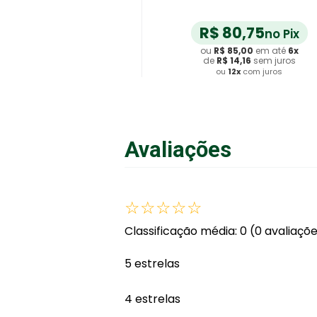
R$
80
,
75
no Pix
ou
R$
85
,
00
em até
6
x
de
R$
14
,
16
sem juros
ou
12
x
com juros
Adicionar ao Carrinho
Avaliações
☆
☆
☆
☆
☆
Classificação média: 0
(0 avaliaçõ
5 estrelas
4 estrelas