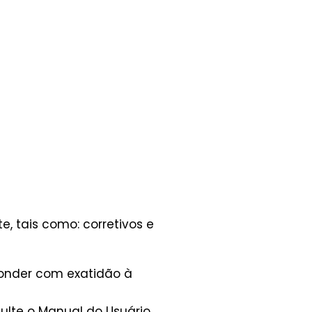
, tais como: corretivos e
ponder com exatidão à
lte o Manual do Usuário.