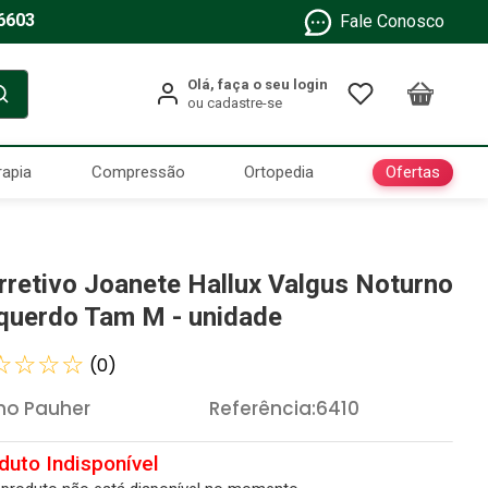
6603
Fale Conosco
Ofertas
rapia
Compressão
Ortopedia
rretivo Joanete Hallux Valgus Noturno
querdo Tam M - unidade
☆
☆
☆
☆
(
0
)
ho Pauher
Referência
:
6410