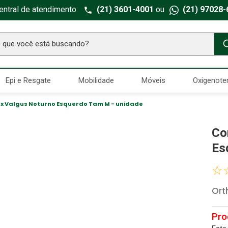
entral de atendimento:
(21) 3601-4001
ou
(21) 97028-
ue você está buscando?
TERMOS MAIS BUSCADOS
Epi e Resgate
Mobilidade
Móveis
Oxigenote
Seringa Insulina
1
º
Fralda Geriatrica
2
º
ux Valgus Noturno Esquerdo Tam M - unidade
Luva Latex
3
º
Co
Estetoscopio Littmann
4
º
Es
Aparelho Pressão
5
º
☆
Littmann
6
º
Ort
Absorvente Geriatrico
7
º
Gaze Esteril
8
º
Cadeira Banho
9
º