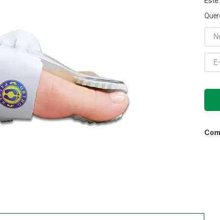
Este
Gaze
Quer
10
º
Comp