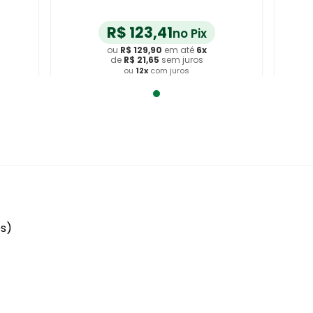
unidade
R$
123
,
41
no Pix
ou
R$
129
,
90
em até
6
x
de
R$
21
,
65
sem juros
ou
12
x
com juros
Adicionar ao Carrinho
es)