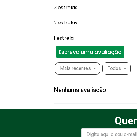
3 estrelas
2 estrelas
1 estrela
Escreva uma avaliação
Mais recentes
Todos
Adicionar avaliação
Nenhuma avaliação
Título
Quer
Avalie o produto de 1 a 5 estr
★
★
★
★
★