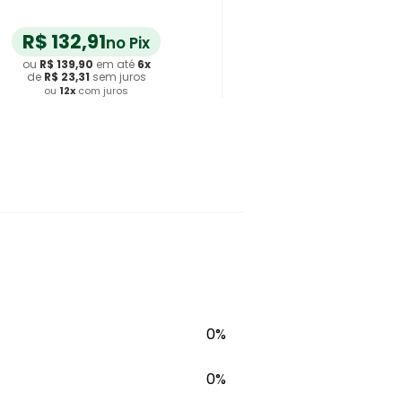
R$
132
,
91
no Pix
ou
R$
139
,
90
em até
6
x
de
R$
23
,
31
sem juros
ou
12
x
com juros
Adicionar ao Carrinho
0%
0%