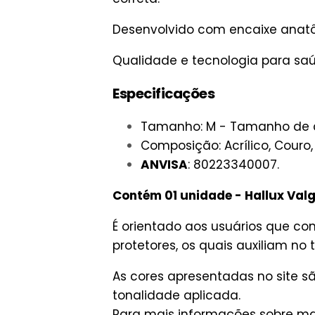
Desenvolvido com encaixe anat
Qualidade e tecnologia para saú
Especificações
Tamanho: M - Tamanho de c
Composição: Acrílico, Couro
ANVISA
: 80223340007.
Contém 01 unidade - Hallux Val
É orientado aos usuários que co
protetores, os quais auxiliam no
As cores apresentadas no site 
tonalidade aplicada.
Para mais informações sobre man