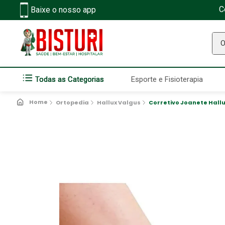
C
Baixe o nosso app
O q
Todas as Categorias
Esporte e Fisioterapia
Ortopedia
Hallux Valgus
Corretivo Joanete Hall