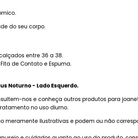
ômico.
de do seu corpo.
alçados entre 36 a 38.
, Fita de Contato e Espuma.
gus Noturno - Lado Esquerdo.
nsultem-nos e conheça outros produtos para joanete
 tratamento no uso diurno.
são meramente ilustrativas e podem ou não corres
useio e cuidados quanto ao uso do produto, consu