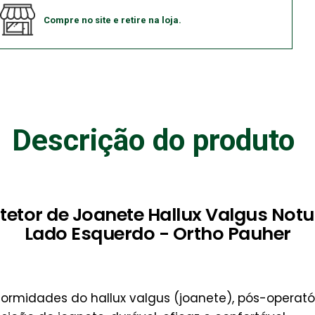
Compre no site e retire na loja.
Descrição do produto
tetor de Joanete Hallux Valgus Not
Lado Esquerdo - Ortho Pauher
rmidades do hallux valgus (joanete), pós-operatóri