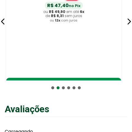
R$
28
,
40
no Pix
ou
R$
29
,
90
em até
6
x
de
R$
4
,
98
sem juros
ou
12
x
com juros
Adicionar ao Carrinho
Avaliações
Carregando…