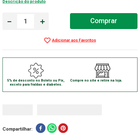
Descrição do produto
Gaze Esteril
7
º
－
＋
Comprar
Aparelho Pressão
8
º
Cadeira Banho
9
º
Gaze
10
º
5% de desconto no Boleto ou Pix,
Compre no site e retire na loja.
exceto para fraldas e diabetes.
Compartilhar