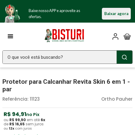
Baixe nosso APP e aproveite as
Baixar agora
ofertas.
O que você está buscando?
TERMOS MAIS BUSCADOS
Protetor para Calcanhar Revita Skin 6 em 1 -
Seringa Insulina
1
º
par
Fralda Geriatrica
2
º
Referência
:
11123
Ortho Pauher
Luva Latex
3
º
Estetoscopio Littmann
R$
94
4
º
,
91
no Pix
ou
R$
99
,
90
em até
6
x
Littmann
5
º
de
R$
16
,
65
sem juros
ou
12
x
com juros
Absorvente Geriatrico
6
º