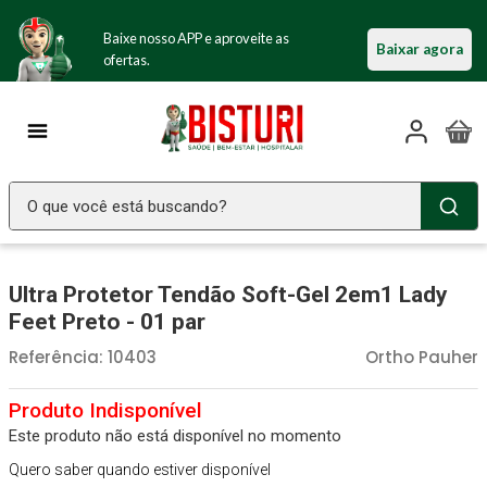
Baixe nosso APP e aproveite as
Baixar agora
ofertas.
O que você está buscando?
TERMOS MAIS BUSCADOS
Ultra Protetor Tendão Soft-Gel 2em1 Lady
Seringa Insulina
1
º
Feet Preto - 01 par
Fralda Geriatrica
2
º
Referência
:
10403
Ortho Pauher
Luva Latex
3
º
Littmann
4
º
Este produto não está disponível no momento
Absorvente Geriatrico
5
º
Quero saber quando estiver disponível
Estetoscopio Littmann
6
º