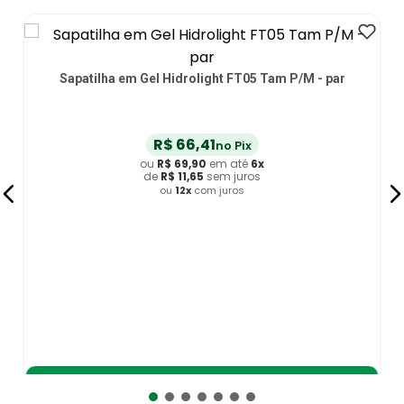
Sapatilha em Gel Hidrolight FT05 Tam P/M - par
R$
66
,
41
no Pix
ou
R$
69
,
90
em até
6
x
de
R$
11
,
65
sem juros
ou
12
x
com juros
Adicionar ao Carrinho