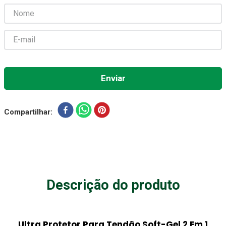
Aparelho Pressão
7
º
Gaze Esteril
8
º
Curativo
9
º
Gaze
10
º
Compartilhar
Descrição do produto
Ultra Protetor Para Tendão Soft-Gel 2 Em 1