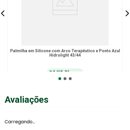
Palmilha em Silicone com Arco Terapêutico e Ponto Azul
Hidrolight 43/44
R$
113
,
91
no Pix
ou
R$
119
,
90
em até
6
x
de
R$
19
,
98
sem juros
ou
12
x
com juros
Avaliações
Adicionar ao Carrinho
Carregando…