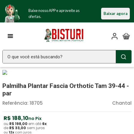
Baixe nosso APP e aproveite as
Baixar agora
ofertas.
O que você está buscando?
TERMOS MAIS BUSCADOS
Seringa Insulina
1
º
Palmilha Plantar Fascia Orthotic Tam 39-44 -
Fralda Geriatrica
2
º
par
Luva Latex
3
º
Referência
:
18705
Chantal
Littmann
4
º
R$
188
,
10
no Pix
Estetoscopio Littmann
5
º
ou
R$
198
,
00
em até
6
x
de
R$
33
,
00
sem juros
ou
12
x
com juros
Aparelho Pressão
6
º