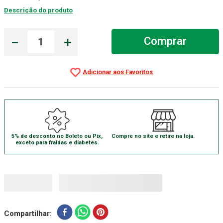
Descrição do produto
Absorvente Geriatrico
7
º
Gaze Esteril
8
º
－
＋
Comprar
Gaze
9
º
Cadeira Banho
10
º
5% de desconto no Boleto ou Pix,
Compre no site e retire na loja.
exceto para fraldas e diabetes.
Compartilhar