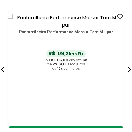
Panturrilheira Performance Mercur Tam M - par
R$
109
,
25
no Pix
ou
R$
115
,
00
em até
6
x
de
R$
19
,
16
sem juros
ou
12
x
com juros