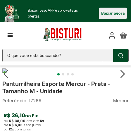
Baixe nosso APP e aproveite as
Baixar agora
ofertas.
O que você está buscando?
TERMOS MAIS BUSCADOS
Seringa Insulina
1
º
Panturrilheira Esporte Mercur - Preta -
Fralda Geriatrica
2
º
Tamanho M - Unidade
Luva Latex
3
º
Referência
:
17269
Mercur
Estetoscopio Littmann
4
º
R$
36
,
10
no Pix
Aparelho Pressão
5
º
ou
R$
38
,
00
em até
6
x
de
R$
6
,
33
sem juros
ou
12
x
com juros
Littmann
6
º