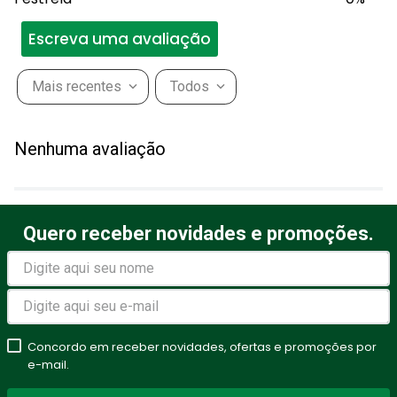
Escreva uma avaliação
Mais recentes
Todos
Adicionar avaliação
Nenhuma avaliação
Título
Quero receber novidades e promoções.
Avalie o produto de 1 a 5
estrelas
★
★
★
★
★
Seu nome
Concordo em receber novidades, ofertas e promoções por
e-mail.