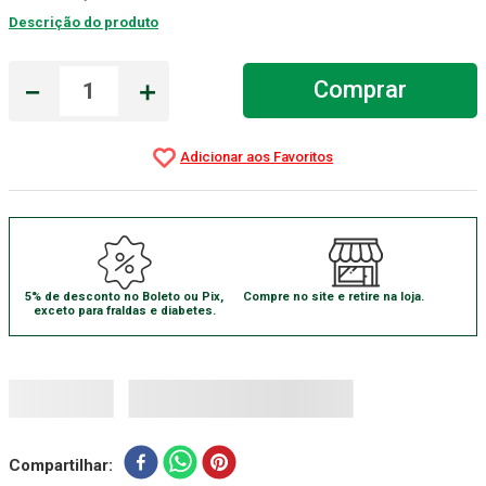
Descrição do produto
Absorvente Geriatrico
7
º
Gaze Esteril
8
º
－
＋
Comprar
Cadeira Banho
9
º
Gaze
10
º
5% de desconto no Boleto ou Pix,
Compre no site e retire na loja.
exceto para fraldas e diabetes.
Compartilhar