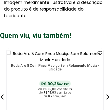
Imagem meramente ilustrativa e a descrição
do produto é de responsabilidade do
fabricante.
Quem viu, viu também!
Roda Aro 8 Com Pneu Maciço Sem Rolamento Movix -
unidade
R$
90
,
25
no Pix
ou
R$
95
,
00
em até
6
x
de
R$
15
,
83
sem juros
ou
12
x
com juros