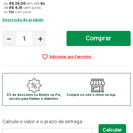
ou
R$
25
,
00
em até
6
x
de
R$
4
,
16
sem juros
Aparelho Pressão
7
º
ou
12
x
com juros
Gaze Esteril
8
º
Descrição do produto
Curativo
9
º
－
＋
Comprar
Gaze
10
º
5% de desconto no Boleto ou Pix,
Compre no site e retire na loja.
exceto para fraldas e diabetes.