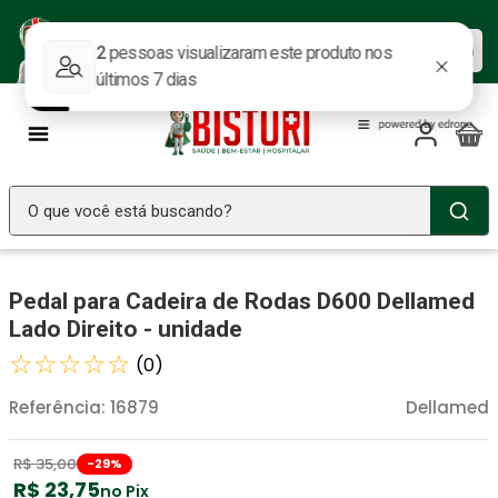
Baixe nosso APP e aproveite as
Baixar agora
ofertas.
O que você está buscando?
TERMOS MAIS BUSCADOS
Pedal para Cadeira de Rodas D600 Dellamed
Seringa Insulina
1
º
Lado Direito - unidade
Fralda Geriatrica
2
º
☆
☆
☆
☆
☆
(
0
)
Luva Latex
3
º
Referência
:
16879
Dellamed
Littmann
4
º
Absorvente Geriatrico
5
º
R$
35
,
00
-
29
%
R$
23
,
75
no Pix
Estetoscopio Littmann
6
º