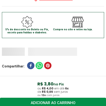
Absorvente Geriatrico
7
º
Gaze Esteril
8
º
Cadeira Banho
9
º
5% de desconto no Boleto ou Pix,
Compre no site e retire na loja.
Gaze
10
º
exceto para fraldas e diabetes.
Compartilhar
R$
3
,
80
no Pix
ou
R$
4
,
00
em até
6
x
de
R$
0
,
66
sem juros
ou
12
x
com juros
ADICIONAR AO CARRINHO