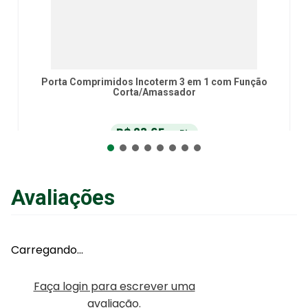
Porta Comprimidos Incoterm 3 em 1 com Função
Corta/Amassador
R$
23
,
65
no Pix
ou
R$
24
,
90
em até
6
x
de
R$
4
,
14
sem juros
ou
12
x
com juros
Avaliações
Adicionar ao Carrinho
Carregando…
Faça login para escrever uma
avaliação.