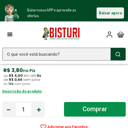
Baixe nosso APP e aproveite as
Baixar agora
ofertas.
Porta-Comprimidos Coração Uniqmed -
unidade
O que você está buscando?
Referência
:
19604
Uniqmed
TERMOS MAIS BUSCADOS
R$
3
,
80
no Pix
ou
R$
4
,
00
em até
6
x
Seringa Insulina
1
º
de
R$
0
,
66
sem juros
ou
12
x
com juros
Fralda Geriatrica
2
º
Descrição do produto
Luva Latex
3
º
Estetoscopio Littmann
4
º
－
＋
Comprar
Aparelho Pressão
5
º
Littmann
6
º