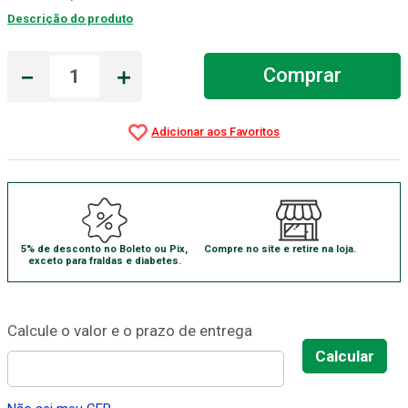
Descrição do produto
Gaze Esteril
7
º
Aparelho Pressão
8
º
－
＋
Comprar
Cadeira Banho
9
º
Gaze
10
º
5% de desconto no Boleto ou Pix,
Compre no site e retire na loja.
exceto para fraldas e diabetes.