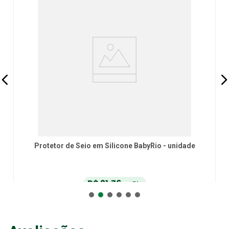
Protetor de Seio em Silicone BabyRio - unidade
R$
21
,
76
no Pix
ou
R$
22
,
90
em até
6
x
de
R$
3
,
81
sem juros
ou
12
x
com juros