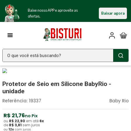
Baixe nosso APP e aproveite as
Baixar agora
ofertas.
O que você está buscando?
TERMOS MAIS BUSCADOS
Seringa Insulina
1
º
Protetor de Seio em Silicone BabyRio -
Fralda Geriatrica
2
º
unidade
Luva Latex
3
º
Referência
:
19337
Baby Rio
Estetoscopio Littmann
4
º
R$
21
,
76
no Pix
Littmann
5
º
ou
R$
22
,
90
em até
6
x
de
R$
3
,
81
sem juros
ou
12
x
com juros
Absorvente Geriatrico
6
º